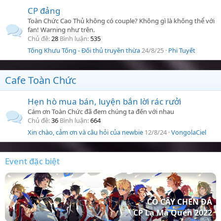
CP đảng
Toàn Chức Cao Thủ không có couple? Không gì là không thể với
fan! Warning như trên.
Chủ đề
28
Bình luận
535
Tống Khưu Tống - Đối thủ truyền thừa
24/8/25
Phi Tuyết
Cafe Toàn Chức
Hẹn hò mua bán, luyện bắn lời rác rưởi
Cám ơn Toàn Chức đã đem chúng ta đến với nhau
Chủ đề
36
Bình luận
664
Xin chào, cảm ơn và câu hỏi của newbie
12/8/24
VongolaCiel
Event đặc biệt
CỎ CÂY CHEN ĐÁ
CP Lạ Mà Quen 2022