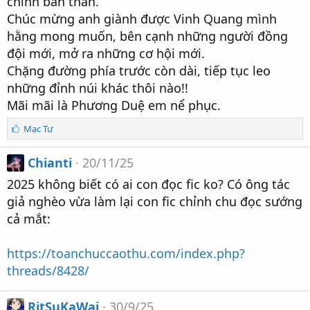
chính bản thân.
Chúc mừng anh giành được Vinh Quang mình
hằng mong muốn, bên cạnh những người đồng
đội mới, mở ra những cơ hội mới.
Chặng đường phía trước còn dài, tiếp tục leo
những đỉnh núi khác thôi nào!!
Mãi mãi là Phương Duệ em nể phục.
S
Mạc Tư
ố
l
Chianti
20/11/25
ư
ợ
2025 không biết có ai con đọc fic ko? Có ông tác
t
giả nghèo vừa làm lại con fic chỉnh chu đọc sướng
t
h
cả mắt:
í
c
https://toanchuccaothu.com/index.php?
h
:
threads/8428/
RitSuKaWai
30/9/25