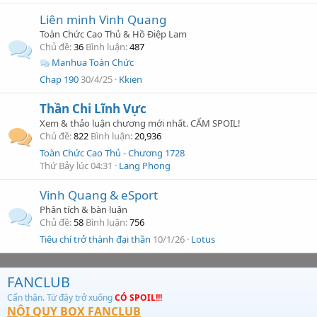
Liên minh Vinh Quang
Toàn Chức Cao Thủ & Hồ Điệp Lam
Chủ đề
36
Bình luận
487
Manhua Toàn Chức
Chap 190
30/4/25
Kkien
Thần Chi Lĩnh Vực
Xem & thảo luận chương mới nhất. CẤM SPOIL!
Chủ đề
822
Bình luận
20,936
Toàn Chức Cao Thủ - Chương 1728
Thứ Bảy lúc 04:31
Lang Phong
Vinh Quang & eSport
Phân tích & bàn luận
Chủ đề
58
Bình luận
756
Tiêu chí trở thành đại thần
10/1/26
Lotus
FANCLUB
Cẩn thận. Từ đây trở xuống
CÓ SPOIL!!!
NỘI QUY BOX FANCLUB