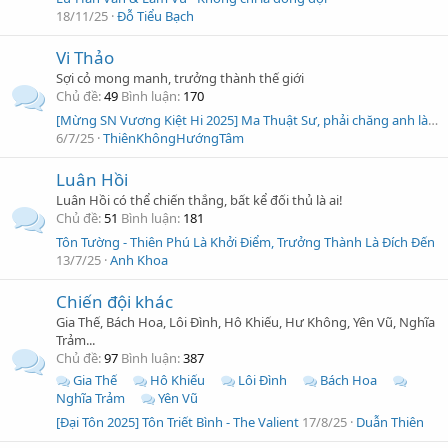
18/11/25
Đỗ Tiểu Bạch
Vi Thảo
Sợi cỏ mong manh, trưởng thành thế giới
Chủ đề
49
Bình luận
170
[Mừng SN Vương Kiệt Hi 2025] Ma Thuật Sư, phải chăng anh là một loại bug?
6/7/25
ThiênKhôngHướngTâm
Luân Hồi
Luân Hồi có thể chiến thắng, bất kể đối thủ là ai!
Chủ đề
51
Bình luận
181
Tôn Tường - Thiên Phú Là Khởi Điểm, Trưởng Thành Là Đích Đến
13/7/25
Anh Khoa
Chiến đội khác
Gia Thế, Bách Hoa, Lôi Đình, Hô Khiếu, Hư Không, Yên Vũ, Nghĩa
Trảm...
Chủ đề
97
Bình luận
387
Gia Thế
Hô Khiếu
Lôi Đình
Bách Hoa
Nghĩa Trảm
Yên Vũ
[Đại Tôn 2025] Tôn Triết Bình - The Valient
17/8/25
Duẫn Thiên