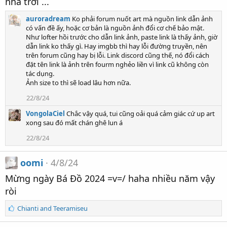
nha trời ...
auroradream
Ko phải forum nuốt art mà nguồn link dẫn ảnh
có vấn đề ấy, hoặc cơ bản là nguồn ảnh đổi cơ chế bảo mật.
Như lofter hồi trước cho dẫn link ảnh, paste link là thấy ảnh, giờ
dẫn link ko thấy gì. Hay imgbb thì hay lỗi đường truyền, nên
trên forum cũng hay bị lỗi. Link discord cũng thế, nó đổi cách
đặt tên link là ảnh trên fourm nghẻo liền vì link cũ không còn
tác dụng.
Ảnh size to thì sẽ load lâu hơn nữa.
22/8/24
VongolaCiel
Chắc vậy quá, tui cũng oải quá cảm giác cứ up art
xong sau đó mất chán ghê lun á
22/8/24
oomi
4/8/24
Mừng ngày Bá Đồ 2024 =v=/ haha nhiều năm vậy
ròi
S
Chianti
and
Teeramiseu
ố
l