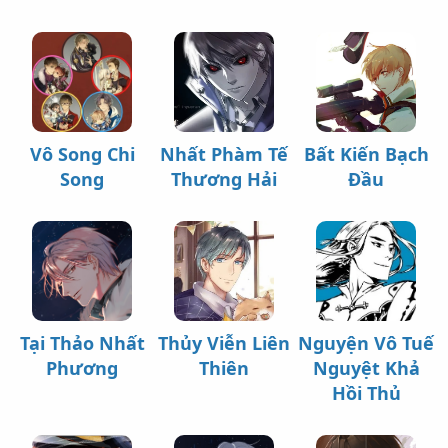
Vô Song Chi
Nhất Phàm Tế
Bất Kiến Bạch
Song
Thương Hải
Đầu
Tại Thảo Nhất
Thủy Viễn Liên
Nguyện Vô Tuế
Phương
Thiên
Nguyệt Khả
Hồi Thủ