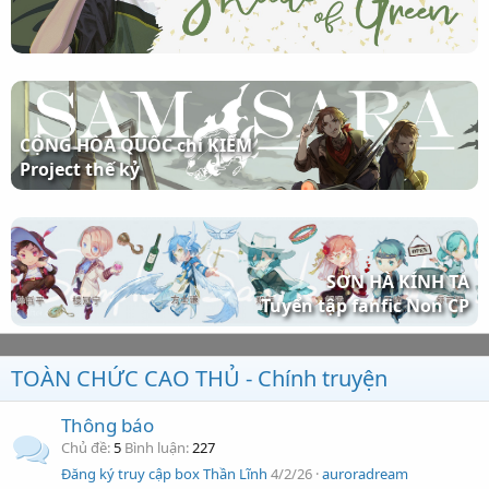
CỘNG HÒA QUỐC chi KIẾM
Project thế kỷ
SƠN HÀ KÍNH TA
Tuyển tập fanfic Non CP
TOÀN CHỨC CAO THỦ - Chính truyện
Thông báo
Chủ đề
5
Bình luận
227
Đăng ký truy cập box Thần Lĩnh
4/2/26
auroradream