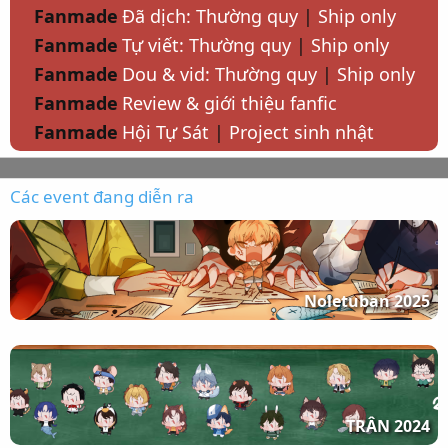
Fanmade
Đã dịch: Thường quy
|
Ship only
Fanmade
Tự viết: Thường quy
|
Ship only
Fanmade
Dou & vid: Thường quy
|
Ship only
Fanmade
Review & giới thiệu fanfic
Fanmade
Hội Tự Sát
|
Project sinh nhật
Các event đang diễn ra
Noletuban 2025
TRÂN 2024