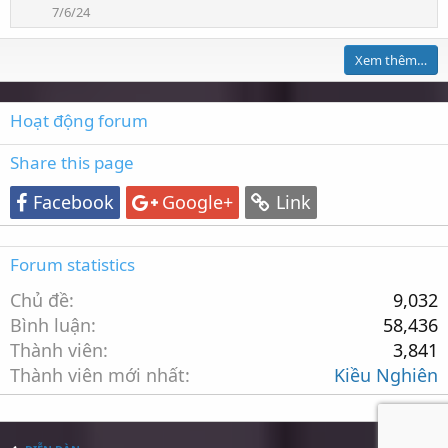
ợ
7/6/24
t
t
h
Xem thêm…
í
c
h
Hoạt động forum
:
Share this page
Facebook
Google+
Link
Forum statistics
Chủ đề
9,032
Bình luận
58,436
Thành viên
3,841
Thành viên mới nhất
Kiều Nghiên