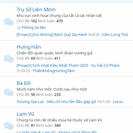
Trụ Sở Liên Minh
Khu vực sinh hoạt chung của tất cả các nhân vật
Chủ đề
162
Bình luận
470
Phòng tài liệu
[Project] [Hư Không] Bách Quỷ Dạ Hành
4/4/26
Cầm Long Thủ
Hưng Hân
Chiến đội quán quân, binh đoàn vương giả
Chủ đề
69
Bình luận
411
[Project] Sinh nhật Kiều Nhất Phàm 2025 - Vụ Hải Cô Phàm
7/10/25
ThiênKhôngHướngTâm
Bá Đồ
Mười năm như một, trước sau như một
Chủ đề
56
Bình luận
233
Trương Giai Lạc - Nếu chỉ như lần đầu gặp gỡ
10/1/26
Lotus
Lam Vũ
Chúng ta còn rất nhiều mùa hè thuộc về Lam Vũ
Chủ đề
81
Bình luận
349
Lư Hãn Văn & Lam Vũ - Không chỉ là đồng đội