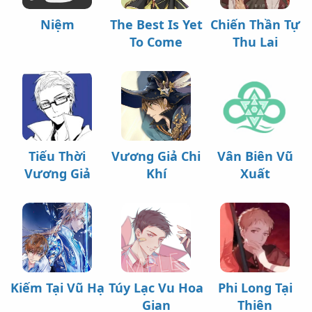
Niệm
The Best Is Yet
Chiến Thần Tự
To Come
Thu Lai
Tiếu Thời
Vương Giả Chi
Vân Biên Vũ
Vương Giả
Khí
Xuất
Kiếm Tại Vũ Hạ
Túy Lạc Vu Hoa
Phi Long Tại
Gian
Thiên