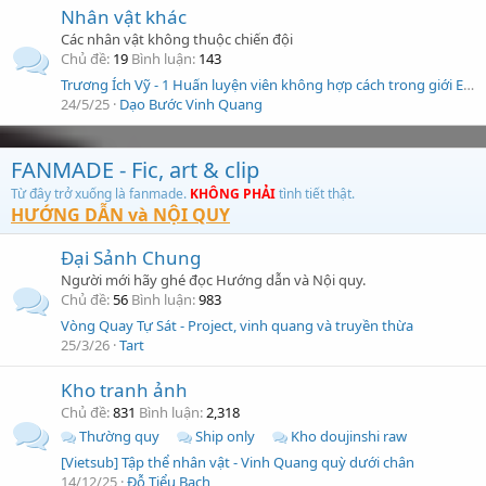
Nhân vật khác
Các nhân vật không thuộc chiến đội
Chủ đề
19
Bình luận
143
Trương Ích Vỹ - 1 Huấn luyện viên không hợp cách trong giới Esport
24/5/25
Dạo Bước Vinh Quang
FANMADE - Fic, art & clip
Từ đây trở xuống là fanmade.
KHÔNG PHẢI
tình tiết thật.
HƯỚNG DẪN và NỘI QUY
Đại Sảnh Chung
Người mới hãy ghé đọc Hướng dẫn và Nội quy.
Chủ đề
56
Bình luận
983
Vòng Quay Tự Sát - Project, vinh quang và truyền thừa
25/3/26
Tart
Kho tranh ảnh
Chủ đề
831
Bình luận
2,318
Thường quy
Ship only
Kho doujinshi raw
[Vietsub] Tập thể nhân vật - Vinh Quang quỳ dưới chân
14/12/25
Đỗ Tiểu Bạch