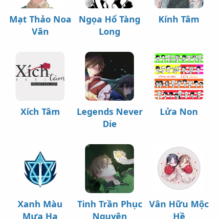
Mạt Thảo Noa
Ngọa Hổ Tàng
Kính Tâm
Vân
Long
Xích Tâm
Legends Never
Lửa Non
Die
Xanh Màu
Tinh Trần Phục
Vân Hữu Mộc
Mưa Hạ
Nguyên
Hề