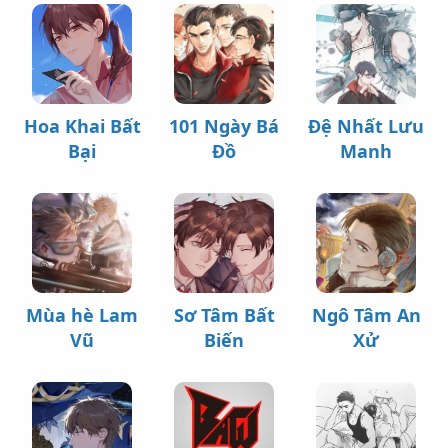
Hoa Khai Bất
101 Ngày Bá
Đệ Nhất Lưu
Bại
Đồ
Manh
Mùa hè Lam
Sơ Tâm Bất
Ngô Tâm An
Vũ
Biến
Xử