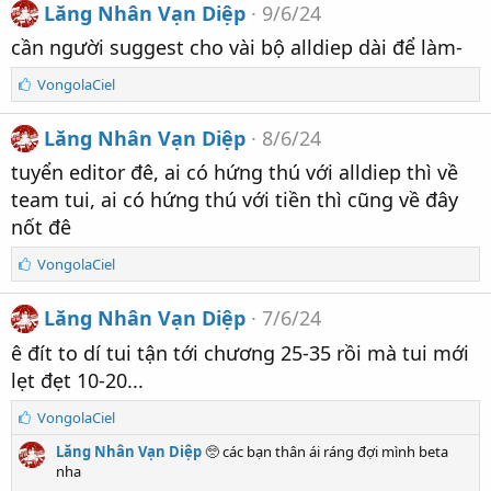
Lăng Nhân Vạn Diệp
9/6/24
ư
ợ
cần người suggest cho vài bộ alldiep dài để làm-
t
t
S
VongolaCiel
h
ố
í
l
Lăng Nhân Vạn Diệp
8/6/24
c
ư
h
ợ
tuyển editor đê, ai có hứng thú với alldiep thì về
:
t
team tui, ai có hứng thú với tiền thì cũng về đây
t
h
nốt đê
í
c
S
VongolaCiel
h
ố
:
l
Lăng Nhân Vạn Diệp
7/6/24
ư
ợ
ê đít to dí tui tận tới chương 25-35 rồi mà tui mới
t
lẹt đẹt 10-20...
t
h
S
VongolaCiel
í
ố
c
Lăng Nhân Vạn Diệp
🥺 các bạn thân ái ráng đợi mình beta
l
h
nha
ư
: