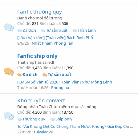
Fanfic thường quy
Dành cho mọi đối tượng
Chủ đề
831
Bình luận
4,506
Đã dịch
Tự sản xuất
Thần Lĩnh
[Lẩu thập cẩm] [Toàn viên] Bách Binh Phổ
9/6/26
Nhất Phàm Phong Tận
Fanfic ship only
That ship has sailed!
Chủ đề
1,433
Bình luận
11,390
Đã dịch
Tự sản xuất
[CMSN Sở Vân Tú 2026] [Toàn Viên] Như Mộng Lệnh
Thứ Hai lúc 16:26
Phong hạ
Kho truyện convert
Đồng nhân Toàn Chức mênh như cái mông.
Chủ đề
4,300
Bình luận
13,150
Thường quy
Ship only
Túi Vải Không Dệt Có Chống Thấm Nước Không? Giải Đáp Chi Tiết Từ Chuyên Gia
22/6/26
tuivaianvu