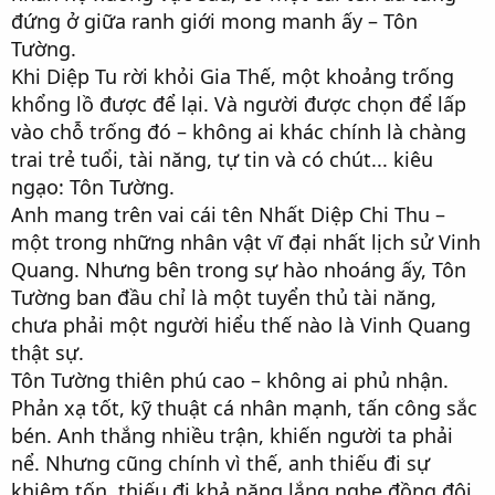
đứng ở giữa ranh giới mong manh ấy – Tôn
r
Tường.
Khi Diệp Tu rời khỏi Gia Thế, một khoảng trống
khổng lồ được để lại. Và người được chọn để lấp
vào chỗ trống đó – không ai khác chính là chàng
trai trẻ tuổi, tài năng, tự tin và có chút... kiêu
ngạo: Tôn Tường.
Anh mang trên vai cái tên Nhất Diệp Chi Thu –
một trong những nhân vật vĩ đại nhất lịch sử Vinh
Quang. Nhưng bên trong sự hào nhoáng ấy, Tôn
Tường ban đầu chỉ là một tuyển thủ tài năng,
chưa phải một người hiểu thế nào là Vinh Quang
thật sự.
Tôn Tường thiên phú cao – không ai phủ nhận.
Phản xạ tốt, kỹ thuật cá nhân mạnh, tấn công sắc
bén. Anh thắng nhiều trận, khiến người ta phải
nể. Nhưng cũng chính vì thế, anh thiếu đi sự
khiêm tốn, thiếu đi khả năng lắng nghe đồng đội.