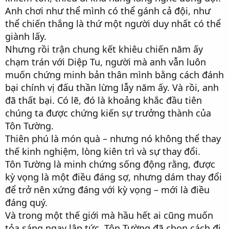
Anh chơi như thể mình có thể gánh cả đội, như
thể chiến thắng là thứ một người duy nhất có thể
giành lấy.
Nhưng rồi trận chung kết khiêu chiến năm ấy
chạm trán với Diệp Tu, người mà anh vẫn luôn
muốn chứng minh bản thân mình bằng cách đánh
bại chính vị đấu thần lừng lẫy năm ấy. Và rồi, anh
đã thất bại. Có lẽ, đó là khoảng khắc đầu tiên
chúng ta được chứng kiến sự trưởng thành của
Tôn Tường.
Thiên phú là món quà – nhưng nó không thể thay
thế kinh nghiệm, lòng kiên trì và sự thay đổi.
Tôn Tường là minh chứng sống động rằng, được
kỳ vọng là một điều đáng sợ, nhưng dám thay đổi
để trở nên xứng đáng với kỳ vọng – mới là điều
đáng quý.
Và trong một thế giới mà hầu hết ai cũng muốn
tỏa sáng ngay lập tức, Tôn Tường đã chọn cách đi