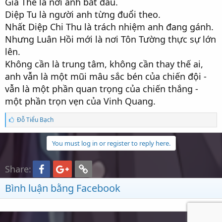
Gia Thế là nơi anh bắt đầu.
Diệp Tu là người anh từng đuổi theo.
Nhất Diệp Chi Thu là trách nhiệm anh đang gánh.
Nhưng Luân Hồi mới là nơi Tôn Tường thực sự lớn
lên.
Không cần là trung tâm, không cần thay thế ai,
anh vẫn là một mũi mâu sắc bén của chiến đội -
vẫn là một phần quan trọng của chiến thắng -
một phần trọn vẹn của Vinh Quang.
S
Đỗ Tiểu Bạch
ố
l
ư
You must log in or register to reply here.
ợ
t
Facebook
Google+
Link
t
Share:
h
í
Bình luận bằng Facebook
c
h
: