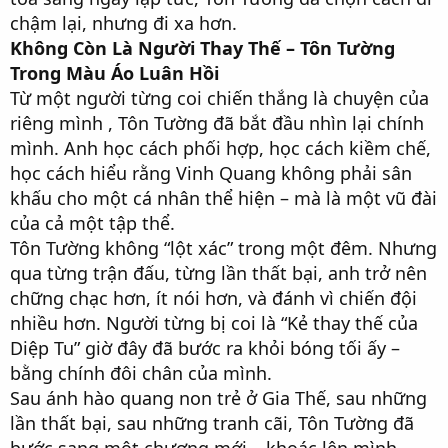
chậm lại, nhưng đi xa hơn.
Không Còn Là Người Thay Thế – Tôn Tường
Trong Màu Áo Luân Hồi
Từ một người từng coi chiến thắng là chuyện của
riêng mình , Tôn Tường đã bắt đầu nhìn lại chính
mình. Anh học cách phối hợp, học cách kiềm chế,
học cách hiểu rằng Vinh Quang không phải sân
khấu cho một cá nhân thể hiện – mà là một vũ đài
của cả một tập thể.
Tôn Tường không “lột xác” trong một đêm. Nhưng
qua từng trận đấu, từng lần thất bại, anh trở nên
chững chạc hơn, ít nói hơn, và đánh vì chiến đội
nhiều hơn. Người từng bị coi là “Kẻ thay thế của
Diệp Tu” giờ đây đã bước ra khỏi bóng tối ấy –
bằng chính đôi chân của mình.
Sau ánh hào quang non trẻ ở Gia Thế, sau những
lần thất bại, sau những tranh cãi, Tôn Tường đã