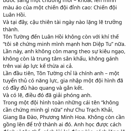
bước sang một chương mới – khoác lên mình
màu áo của một chiến đội đỉnh cao: Chiến đội
Luân Hồi.
Và tại đây, cậu thiên tài ngày nào lặng lẽ trưởng
thành.
Tôn Tường đến Luân Hồi không còn với khí thế
“tôi sẽ chứng minh mình mạnh hơn Diệp Tu” nữa.
Lần này, anh không còn mang theo sự kiêu ngạo,
không còn là trung tâm sân khấu, không gánh
trên vai áp lực kế thừa ai cả.
Lần đầu tiên, Tôn Tường chỉ là chính anh – một
tuyển thủ có năng lực, gia nhập một đội hình đã
có đầy đủ hào quang và gắn kết.
Và có lẽ, điều đó đã giải phóng anh.
Trong một đội hình toàn những cái tên “không
cần chứng minh gì nữa” như Chu Trạch Khải,
Giang Ba Đào, Phương Minh Hoa. Không còn cần
gồng lên để trở thành ai đó. Anh học được cách