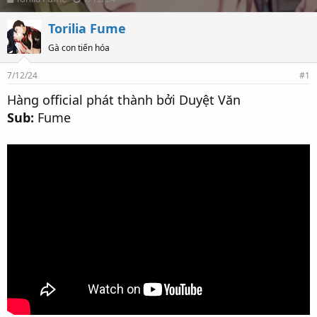
h
t
r
a
Torilia Fume
e
r
Gà con tiến hóa
a
t
d
d
s
a
7/12/24
#1
t
t
Hàng official phát thành bởi Duyệt Văn
a
e
r
Sub:
Fume
t
e
r