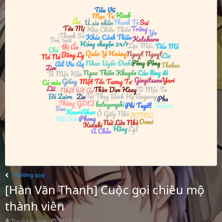
Thường quy
[Hàn Văn Thanh] Cuộc gọi chiêu mộ
thành viên
T
S
Torilia Fume
7/12/24