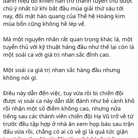
danh hiệu đó khiến hắn trở thành tuyển thủ được
chú ý nhất từ khi bắt đầu mùa giải thứ sáu tới
nay, đối mặt hào quang của Thế hệ Hoàng kim
mùa bốn cũng không hề lép vế.
Mà một nguyên nhân rất quan trọng khác là, một
tuyển thủ với kỹ thuật hàng đầu như thế lại còn là
một soái ca với giá trị nhan sắc đỉnh cao.
Một soái ca giá trị nhan sắc hàng đầu nhưng
không nói gì.
Điều này dẫn đến việc, tuy vừa rồi bị chiến đội
được vị soái ca này dẫn dắt đánh như bẻ cành khô
rồi nhận một số điểm không cao, nhưng nửa
tiếng sau các thành viên chiến đội Hạ Vũ trở về từ
trước đều tập hợp ở nhà ăn xem họp báo sau trận
đấu vừa rồi, chẳng có ai có vẻ gì là quá tức giận