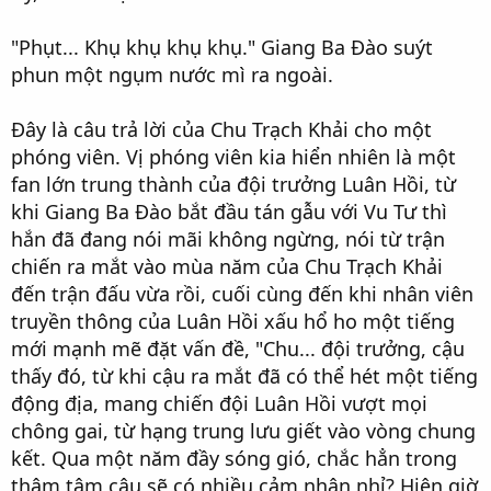
"Phụt... Khụ khụ khụ khụ." Giang Ba Đào suýt
phun một ngụm nước mì ra ngoài.
Đây là câu trả lời của Chu Trạch Khải cho một
phóng viên. Vị phóng viên kia hiển nhiên là một
fan lớn trung thành của đội trưởng Luân Hồi, từ
khi Giang Ba Đào bắt đầu tán gẫu với Vu Tư thì
hắn đã đang nói mãi không ngừng, nói từ trận
chiến ra mắt vào mùa năm của Chu Trạch Khải
đến trận đấu vừa rồi, cuối cùng đến khi nhân viên
truyền thông của Luân Hồi xấu hổ ho một tiếng
mới mạnh mẽ đặt vấn đề, "Chu... đội trưởng, cậu
thấy đó, từ khi cậu ra mắt đã có thể hét một tiếng
động địa, mang chiến đội Luân Hồi vượt mọi
chông gai, từ hạng trung lưu giết vào vòng chung
kết. Qua một năm đầy sóng gió, chắc hẳn trong
thâm tâm cậu sẽ có nhiều cảm nhận nhỉ? Hiện giờ