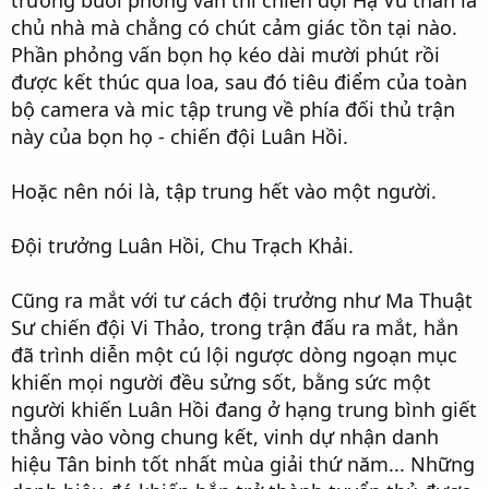
trường buổi phỏng vấn thì chiến đội Hạ Vũ thân là
chủ nhà mà chẳng có chút cảm giác tồn tại nào.
Phần phỏng vấn bọn họ kéo dài mười phút rồi
được kết thúc qua loa, sau đó tiêu điểm của toàn
bộ camera và mic tập trung về phía đối thủ trận
này của bọn họ - chiến đội Luân Hồi.
Hoặc nên nói là, tập trung hết vào một người.
Đội trưởng Luân Hồi, Chu Trạch Khải.
Cũng ra mắt với tư cách đội trưởng như Ma Thuật
Sư chiến đội Vi Thảo, trong trận đấu ra mắt, hắn
đã trình diễn một cú lội ngược dòng ngoạn mục
khiến mọi người đều sửng sốt, bằng sức một
người khiến Luân Hồi đang ở hạng trung bình giết
thẳng vào vòng chung kết, vinh dự nhận danh
hiệu Tân binh tốt nhất mùa giải thứ năm... Những