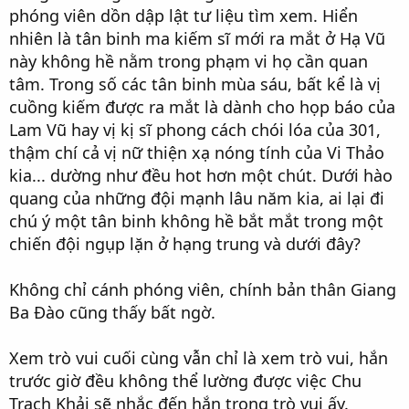
phóng viên dồn dập lật tư liệu tìm xem. Hiển
nhiên là tân binh ma kiếm sĩ mới ra mắt ở Hạ Vũ
này không hề nằm trong phạm vi họ cần quan
tâm. Trong số các tân binh mùa sáu, bất kể là vị
cuồng kiếm được ra mắt là dành cho họp báo của
Lam Vũ hay vị kị sĩ phong cách chói lóa của 301,
thậm chí cả vị nữ thiện xạ nóng tính của Vi Thảo
kia... dường như đều hot hơn một chút. Dưới hào
quang của những đội mạnh lâu năm kia, ai lại đi
chú ý một tân binh không hề bắt mắt trong một
chiến đội ngụp lặn ở hạng trung và dưới đây?
Không chỉ cánh phóng viên, chính bản thân Giang
Ba Đào cũng thấy bất ngờ.
Xem trò vui cuối cùng vẫn chỉ là xem trò vui, hắn
trước giờ đều không thể lường được việc Chu
Trạch Khải sẽ nhắc đến hắn trong trò vui ấy.