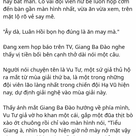
hay bất mãn. Có vài đội viên nữ bê luôn hộp cơm
đến bàn gần màn hình nhất, vừa ăn vừa xem, trên
mặt lộ rõ vẻ say mê.
"Ây dà, Luân Hồi bọn họ đúng là ăn may mà."
Đang xem họp báo trên TV, Giang Ba Đào nghe
thấy vị tiền bối bên cạnh thở dài nói một câu.
Người nói chuyện tên là Vu Tư, một sứ giả thủ hộ
ra mắt từ mùa giải thứ ba, là một trong những
đội viên lão làng nhất trong chiến đội Hạ Vũ hiện
nay, dự định giải nghệ vào mùa giải này.
Thấy ánh mắt Giang Ba Đào hướng về phía mình,
Vu Tư giả vờ ho khan một cái, gắp một đũa thịt bò
xào ớt chuông rồi chỉ vào màn hình nói, "Tiểu
Giang à, nhìn bọn họ hiện giờ nở mày nở mặt vậy