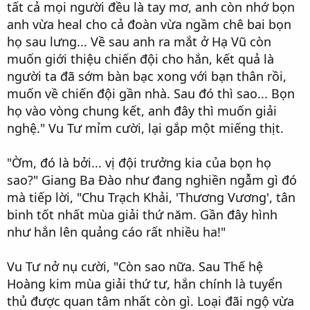
tất cả mọi người đều là tay mơ, anh còn nhớ bọn
anh vừa heal cho cả đoàn vừa ngầm chê bai bọn
họ sau lưng... Về sau anh ra mắt ở Hạ Vũ còn
muốn giới thiệu chiến đội cho hắn, kết quả là
người ta đã sớm bàn bạc xong với bạn thân rồi,
muốn về chiến đội gần nhà. Sau đó thì sao... Bọn
họ vào vòng chung kết, anh đây thì muốn giải
nghệ." Vu Tư mỉm cười, lại gắp một miếng thịt.
"Ờm, đó là bởi... vị đội trưởng kia của bọn họ
sao?" Giang Ba Đào như đang nghiền ngẫm gì đó
mà tiếp lời, "Chu Trạch Khải, 'Thương Vương', tân
binh tốt nhất mùa giải thứ năm. Gần đây hình
như hắn lên quảng cáo rất nhiều ha!"
Vu Tư nở nụ cười, "Còn sao nữa. Sau Thế hệ
Hoàng kim mùa giải thứ tư, hắn chính là tuyển
thủ được quan tâm nhất còn gì. Loại đãi ngộ vừa