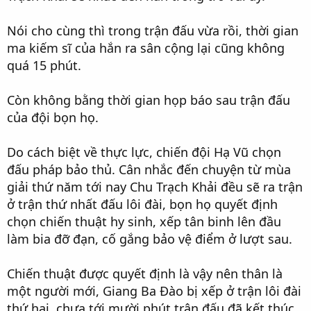
Nói cho cùng thì trong trận đấu vừa rồi, thời gian
ma kiếm sĩ của hắn ra sân cộng lại cũng không
quá 15 phút.
Còn không bằng thời gian họp báo sau trận đấu
của đội bọn họ.
Do cách biệt về thực lực, chiến đội Hạ Vũ chọn
đấu pháp bảo thủ. Cân nhắc đến chuyện từ mùa
giải thứ năm tới nay Chu Trạch Khải đều sẽ ra trận
ở trận thứ nhất đấu lôi đài, bọn họ quyết định
chọn chiến thuật hy sinh, xếp tân binh lên đầu
làm bia đỡ đạn, cố gắng bảo vệ điểm ở lượt sau.
Chiến thuật được quyết định là vậy nên thân là
một người mới, Giang Ba Đào bị xếp ở trận lôi đài
thứ hai, chưa tới mười phút trận đấu đã kết thúc