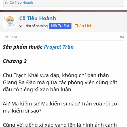
S
Cố Tiểu Hoành
ố
l
ư
Cố Tiểu Hoành
ợ
t
Hội Tự Sát
Thần Lĩnh
VIC-tim of naming
t
h
19/11/24
#4
í
c
Sản phẩm thuộc
Project Trân
h
:
Chương 2
Chu Trạch Khải vừa đáp, không chỉ bản thân
Giang Ba Đào mà giữa các phóng viên cũng bắt
đầu có tiếng xì xào bàn luận.
Ai? Ma kiếm sĩ? Ma kiếm sĩ nào? Trận vừa rồi có
ma kiếm sĩ sao?
Cùng với tiếng xì xào vang lên là hình ảnh cánh