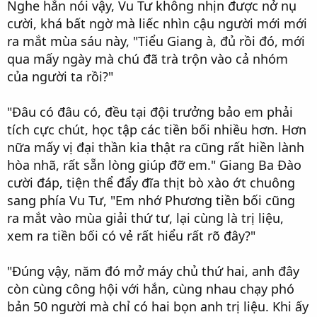
Nghe hắn nói vậy, Vu Tư không nhịn được nở nụ
cười, khá bất ngờ mà liếc nhìn cậu người mới mới
ra mắt mùa sáu này, "Tiểu Giang à, đủ rồi đó, mới
qua mấy ngày mà chú đã trà trộn vào cả nhóm
của người ta rồi?"
"Đâu có đâu có, đều tại đội trưởng bảo em phải
tích cực chút, học tập các tiền bối nhiều hơn. Hơn
nữa mấy vị đại thần kia thật ra cũng rất hiền lành
hòa nhã, rất sẵn lòng giúp đỡ em." Giang Ba Đào
cười đáp, tiện thể đẩy đĩa thịt bò xào ớt chuông
sang phía Vu Tư, "Em nhớ Phương tiền bối cũng
ra mắt vào mùa giải thứ tư, lại cùng là trị liệu,
xem ra tiền bối có vẻ rất hiểu rất rõ đây?"
"Đúng vậy, năm đó mở máy chủ thứ hai, anh đây
còn cùng công hội với hắn, cùng nhau chạy phó
bản 50 người mà chỉ có hai bọn anh trị liệu. Khi ấy