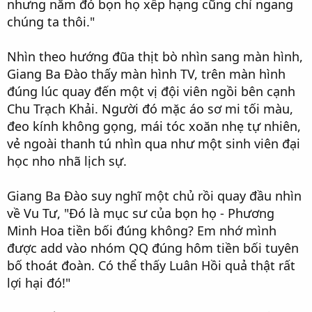
nhưng năm đó bọn họ xếp hạng cũng chỉ ngang
chúng ta thôi."
Nhìn theo hướng đũa thịt bò nhìn sang màn hình,
Giang Ba Đào thấy màn hình TV, trên màn hình
đúng lúc quay đến một vị đội viên ngồi bên cạnh
Chu Trạch Khải. Người đó mặc áo sơ mi tối màu,
đeo kính không gọng, mái tóc xoăn nhẹ tự nhiên,
vẻ ngoài thanh tú nhìn qua như một sinh viên đại
học nho nhã lịch sự.
Giang Ba Đào suy nghĩ một chủ rồi quay đầu nhìn
về Vu Tư, "Đó là mục sư của bọn họ - Phương
Minh Hoa tiền bối đúng không? Em nhớ mình
được add vào nhóm QQ đúng hôm tiền bối tuyên
bố thoát đoàn. Có thể thấy Luân Hồi quả thật rất
lợi hại đó!"