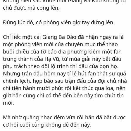
Không hiểu sao khóe môi Giang Ba Đào không tự
chủ được mà cong lên.
Đúng lúc đó, có phóng viên giơ tay đứng lên.
Chỉ liếc một cái Giang Ba Đào đã nhận ngay ra là
một phóng viên mới của chuyên mục thể thao
buổi chiều của tờ báo địa phương kiêm một fan
trung thành của Hạ Vũ, từ mùa giải này bắt đầu
phụ trách theo dõi lộ trình thi đấu của bọn họ.
Nhưng trận đấu hôm nay tỉ lệ hút fan thật sự quá
chênh lệch, họp báo sau trận đấu của đội chủ nhà
chỉ tiến hành mười phút rồi kết thúc qua loa, nên
giờ hắn cũng chỉ có thể đến bên này tìm chút tin
mới.
Mà nhờ quãng nhạc đệm vừa rồi hắn đã bắt được
cơ hội cuối cùng không dễ đến này.