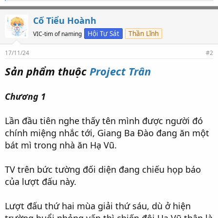
ố
l
ư
Cố Tiểu Hoành
ợ
t
Hội Tự Sát
Thần Lĩnh
VIC-tim of naming
t
h
17/11/24
#2
í
c
Sản phẩm thuộc
Project Trân
h
:
Chương 1
Lần đầu tiên nghe thấy tên mình được người đó
chính miệng nhắc tới, Giang Ba Đào đang ăn một
bát mì trong nhà ăn Hạ Vũ.
TV trên bức tường đối diện đang chiếu họp báo
của lượt đấu này.
Lượt đấu thứ hai mùa giải thứ sáu, dù ở hiện