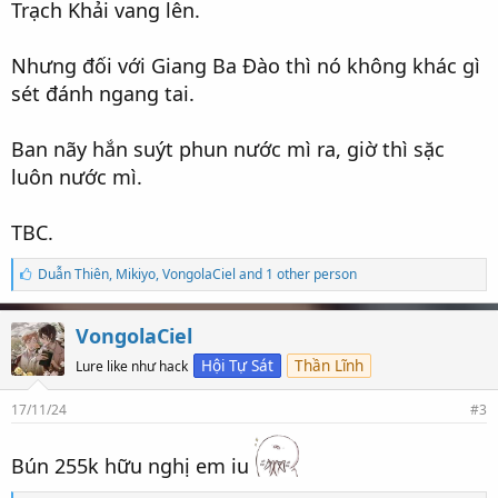
Trạch Khải vang lên.
Nhưng đối với Giang Ba Đào thì nó không khác gì
sét đánh ngang tai.
Ban nãy hắn suýt phun nước mì ra, giờ thì sặc
luôn nước mì.
TBC.
S
Duẫn Thiên
,
Mikiyo
,
VongolaCiel and 1 other person
ố
l
ư
VongolaCiel
ợ
t
Hội Tự Sát
Thần Lĩnh
Lure like như hack
t
h
17/11/24
#3
í
c
h
Bún 255k hữu nghị em iu
: