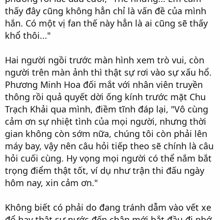
thấy đây cũng không hẳn chỉ là vấn đề của mình
hắn. Có một vị fan thế này hẳn là ai cũng sẽ thấy
khổ thôi..."
Hai người ngồi trước màn hình xem trò vui, còn
người trên màn ảnh thì thật sự rơi vào sự xấu hổ.
Phương Minh Hoa đối mắt với nhân viên truyền
thông rồi quả quyết dời ống kính trước mặt Chu
Trạch Khải qua mình, điềm tĩnh đáp lại, "Vô cùng
cảm ơn sự nhiệt tình của mọi người, nhưng thời
gian không còn sớm nữa, chúng tôi còn phải lên
máy bay, vậy nên câu hỏi tiếp theo sẽ chính là câu
hỏi cuối cùng. Hy vọng mọi người có thể nắm bắt
trọng điểm thật tốt, ví dụ như trận thi đấu ngày
hôm nay, xin cảm ơn."
Không biết có phải do đang tránh dẫm vào vết xe
đổ hay thật sự nước đến chân mới bắt đầu đi nhớ