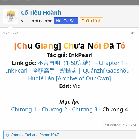
h
t
r
a
Cố Tiểu Hoành
e
r
Hội Tự Sát
Thần Lĩnh
VIC-tim of naming
a
t
d
d
s
a
17/11/24
#1
t
t
[Ch
u G
ian
g]
Ch
ưa N
ói Đ
ã T
ỏ
a
e
r
Tác giả: InkPearl
t
e
Link gốc:
不言自明（1-50完结） - Chapter 1 -
r
InkPearl - 全职高手 - 蝴蝶蓝 | Quánzhí Gāoshǒu -
Húdié Lán [Archive of Our Own]
Edit:
Vic
Mục lục
Chương 1
-
Chương 2
-
Chương 3
- Chương 4
....​
Last edited:
21/11/24
S
VongolaCiel
and
Phong1947