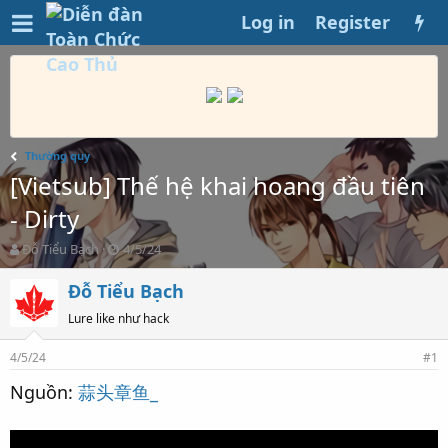
Log in
Register
Thường quy
[Vietsub] Thế hệ khai hoang đầu tiên
- Dirty
T
S
Đỗ Tiểu Bạch
4/5/24
h
t
r
a
Đỗ Tiểu Bạch
e
r
Lure like như hack
a
t
d
d
s
a
4/5/24
#1
t
t
Nguồn:
蒜头章鱼_
a
e
r
t
e