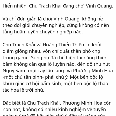
Hiển nhiên, Chu Trạch Khải đang chơi Vinh Quang.
Và chỉ đơn giản là chơi Vinh Quang, không hề
theo dõi giới chuyên nghiệp, cũng không có nền
tảng huấn luyện chuyên nghiệp nào.
Chu Trạch Khải và Hoàng Thiếu Thiên có khởi
điểm giống nhau, vốn chỉ xuất thân phố chợ
trong game. Song họ đã thể hiện tài năng thiên
bẩm không cần qua lò luyện nào, đến độ thu hút
Nguỵ Sâm -một tay lão làng- và Phương Minh Hoa
-một chú tân binh- phải chú ý. Một bên bộc lộ
khứu giác cơ hội bẩm sinh, một bên bộc lộ thao
tác hoa lệ trời phú.
Đặc biệt là Chu Trạch Khải. Phương Minh Hoa còn
non nớt, không có nhiều kinh nghiệm về tuyển
nhân sự mà đã bất giác chú ý đến tài năng của