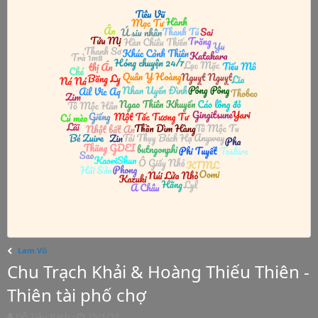
Lam Vũ
Chu Trạch Khải & Hoàng Thiếu Thiên -
Thiên tài phố chợ
T
S
Đỗ Tiểu Bạch
25/1/24