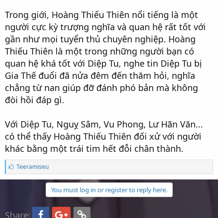
Trong giới, Hoàng Thiếu Thiên nổi tiếng là một
người cực kỳ trượng nghĩa và quan hệ rất tốt với
gần như mọi tuyển thủ chuyên nghiệp. Hoàng
Thiếu Thiên là một trong những người bạn có
quan hệ khá tốt với Diệp Tu, nghe tin Diệp Tu bị
Gia Thế đuổi đã nửa đêm đến thăm hỏi, nghĩa
chẳng từ nan giúp đỡ đánh phó bản mà không
đòi hồi đáp gì.
Với Diệp Tu, Nguỵ Sâm, Vu Phong, Lư Hãn Văn...
có thể thấy Hoàng Thiếu Thiên đối xử với người
khác bằng một trái tim hết đỗi chân thành.
S
Teeramiseu
ố
l
ư
You must log in or register to reply here.
ợ
t
Facebook
Google+
Link
t
Share: