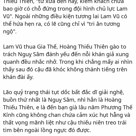
Thiếu Thiên, "từ xưa đến nay, kiếm khách chưa
bao giờ có chỗ đứng trong đội hình chủ lực Lam
Vũ". Ngoài những điều kiện tương lai Lam Vũ có
thể hứa hẹn ra, có lẽ cũng chỉ vì "tri ân tương
ngộ".
Lam Vũ thua Gia Thế, Hoàng Thiếu Thiên gào to
trách Nguỵ Sâm đánh yếu đến nỗi khán giả xung
quanh đều nhắc nhở. Trong khi chẳng mấy ai nhìn
thấy sau đó cậu đã khóc không thành tiếng trên
khán đài ấy.
Lão quỷ trạng thái tụt dốc bất đắc dĩ giải nghệ,
buồn thứ nhất là Nguỵ Sâm, nhì hẳn là Hoàng
Thiếu Thiên, e là đến bạn già lâu năm Phương Thế
Kính cũng không chan chứa cảm xúc hụt hẫng và
thất vọng mãnh liệt như cậu thiếu niên treo trái
tim bên ngoài lồng ngực đó được.