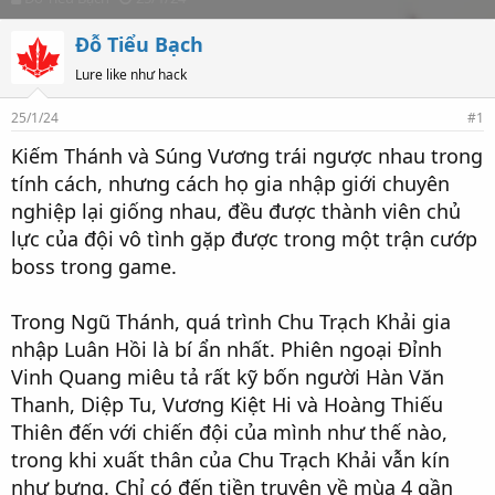
h
t
r
a
Đỗ Tiểu Bạch
e
r
Lure like như hack
a
t
d
d
s
a
25/1/24
#1
t
t
Kiếm Thánh và Súng Vương trái ngược nhau trong
a
e
r
tính cách, nhưng cách họ gia nhập giới chuyên
t
nghiệp lại giống nhau, đều được thành viên chủ
e
lực của đội vô tình gặp được trong một trận cướp
r
boss trong game.
Trong Ngũ Thánh, quá trình Chu Trạch Khải gia
nhập Luân Hồi là bí ẩn nhất. Phiên ngoại Đỉnh
Vinh Quang miêu tả rất kỹ bốn người Hàn Văn
Thanh, Diệp Tu, Vương Kiệt Hi và Hoàng Thiếu
Thiên đến với chiến đội của mình như thế nào,
trong khi xuất thân của Chu Trạch Khải vẫn kín
như bưng. Chỉ có đến tiền truyện về mùa 4 gần