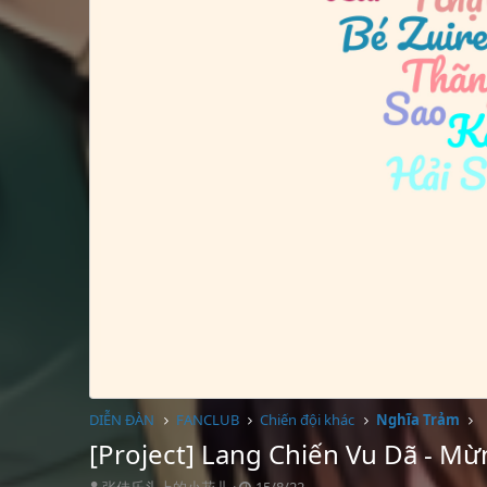
DIỄN ĐÀN
FANCLUB
Chiến đội khác
Nghĩa Trảm
[Project] Lang Chiến Vu Dã - Mừ
T
S
张佳乐头上的小花儿
15/8/22