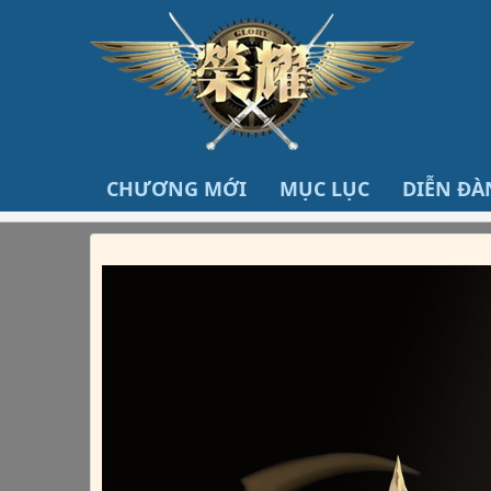
CHƯƠNG MỚI
MỤC LỤC
DIỄN ĐÀ