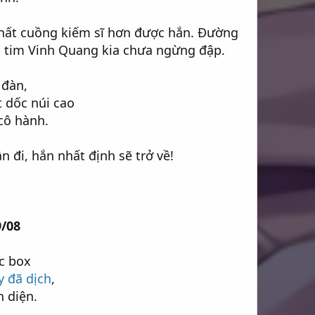
 chất cuồng kiếm sĩ hơn được hắn. Đường
ái tim Vinh Quang kia chưa ngừng đập.
 đàn,
 dốc núi cao
cô hành.
n đi, hắn nhất định sẽ trở về!
9/08
c box
y đã dịch
,
 diện.