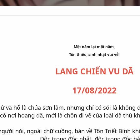
Một năm lại một năm,
Tôn thiếu, sinh nhật vui vẻ!
LANG CHIẾN VU DÃ
17/08/2022
tử và hổ là chúa sơn lâm, nhưng chỉ có sói là không d
 có nơi hoang dã, mới là chốn đi về của loài dã thú k
người nói, ngoài chữ cuồng, bàn về Tôn Triết Bình kh
Độc trong độc nhất, độc trong độc h