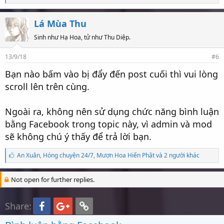
ố
l
ư
Lá Mùa Thu
ợ
t
Sinh như Hạ Hoa, tử như Thu Diệp.
t
h
13/9/18
#6
í
c
Bạn nào bấm vào bị đẩy đến post cuối thì vui lòng
h
:
scroll lên trên cùng.
Ngoài ra, không nên sử dụng chức năng bình luận
bằng Facebook trong topic này, vì admin và mod
sẽ không chú ý thấy để trả lời bạn.
S
An Xuân
,
Hóng chuyện 24/7
,
Mượn Hoa Hiến Phật và 2 người khác
ố
l
ư
Not open for further replies.
ợ
t
t
Facebook
Google+
Link
Share:
h
í