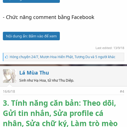
- Chức năng comment bằng Facebook
Nội dung ẩn:
Bấm vào để xem
Last edited:
13/9/18
S
Hóng chuyện 24/7
,
Mượn Hoa Hiến Phật
,
Tương Du và 5 người khác
ố
l
ư
Lá Mùa Thu
ợ
t
Sinh như Hạ Hoa, tử như Thu Diệp.
t
h
16/6/18
#4
í
c
3. Tính năng căn bản: Theo dõi,
h
:
Gửi tin nhắn, Sửa profile cá
nhân, Sửa chữ ký, Làm trò mèo