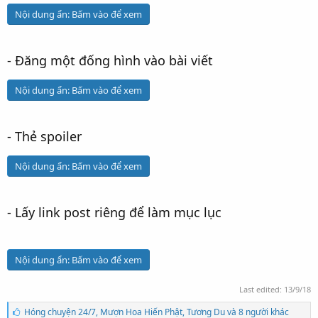
Nội dung ẩn:
Bấm vào để xem
- Đăng một đống hình vào bài viết
Nội dung ẩn:
Bấm vào để xem
- Thẻ spoiler
Nội dung ẩn:
Bấm vào để xem
- Lấy link post riêng để làm mục lục
Nội dung ẩn:
Bấm vào để xem
Last edited:
13/9/18
S
Hóng chuyện 24/7
,
Mượn Hoa Hiến Phật
,
Tương Du và 8 người khác