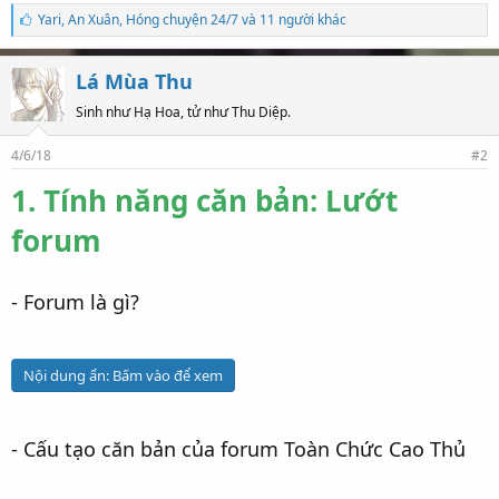
S
Yari
,
An Xuân
,
Hóng chuyện 24/7 và 11 người khác
ố
l
ư
Lá Mùa Thu
ợ
t
Sinh như Hạ Hoa, tử như Thu Diệp.
t
h
4/6/18
#2
í
c
1. Tính năng căn bản: Lướt
h
:
forum
- Forum là gì?
Nội dung ẩn:
Bấm vào để xem
- Cấu tạo căn bản của forum Toàn Chức Cao Thủ