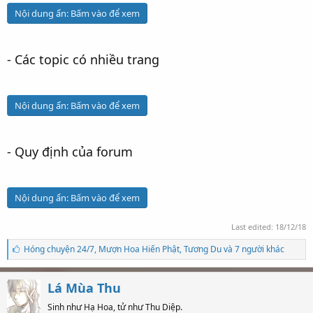
Nội dung ẩn:
Bấm vào để xem
- Các topic có nhiều trang
Nội dung ẩn:
Bấm vào để xem
- Quy định của forum
Nội dung ẩn:
Bấm vào để xem
Last edited:
18/12/18
S
Hóng chuyện 24/7
,
Mượn Hoa Hiến Phật
,
Tương Du và 7 người khác
ố
l
ư
Lá Mùa Thu
ợ
t
Sinh như Hạ Hoa, tử như Thu Diệp.