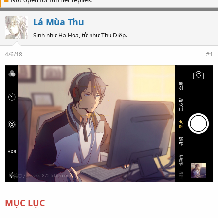
e
r
a
t
Lá Mùa Thu
d
d
s
a
Sinh như Hạ Hoa, tử như Thu Diệp.
t
t
a
e
4/6/18
#1
r
t
e
r
MỤC LỤC