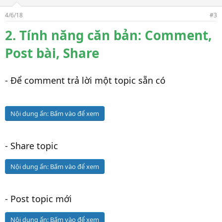
t
h
4/6/18
#3
í
c
2. Tính năng căn bản: Comment,
h
:
Post bài, Share
- Để comment trả lời một topic sẵn có
Nội dung ẩn:
Bấm vào để xem
- Share topic
Nội dung ẩn:
Bấm vào để xem
- Post topic mới
Nội dung ẩn:
Bấm vào để xem