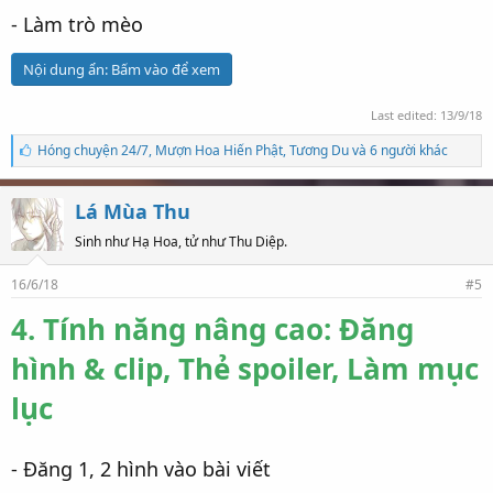
- Làm trò mèo
Nội dung ẩn:
Bấm vào để xem
Last edited:
13/9/18
S
Hóng chuyện 24/7
,
Mượn Hoa Hiến Phật
,
Tương Du và 6 người khác
ố
l
ư
Lá Mùa Thu
ợ
t
Sinh như Hạ Hoa, tử như Thu Diệp.
t
h
16/6/18
#5
í
c
4. Tính năng nâng cao: Đăng
h
:
hình & clip, Thẻ spoiler, Làm mục
lục
- Đăng 1, 2 hình vào bài viết