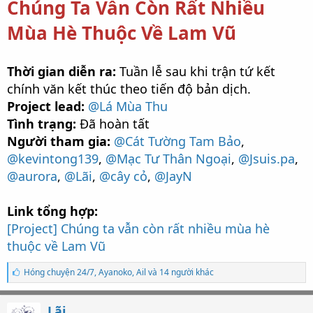
Chúng Ta Vẫn Còn Rất Nhiều
Mùa Hè Thuộc Về Lam Vũ
Thời gian diễn ra:
Tuần lễ sau khi trận tứ kết
chính văn kết thúc theo tiến độ bản dịch.
Project lead:
@Lá Mùa Thu
Tình trạng:
Đã hoàn tất
Người tham gia:
@Cát Tường Tam Bảo
,
@kevintong139
,
@Mạc Tư Thân Ngoại
,
@Jsuis.pa
,
@aurora
,
@Lãi
,
@cây cỏ
,
@JayN
Link tổng hợp:
[Project] Chúng ta vẫn còn rất nhiều mùa hè
thuộc về Lam Vũ
S
Hóng chuyện 24/7
,
Ayanoko
,
Ail và 14 người khác
ố
l
ư
Lãi