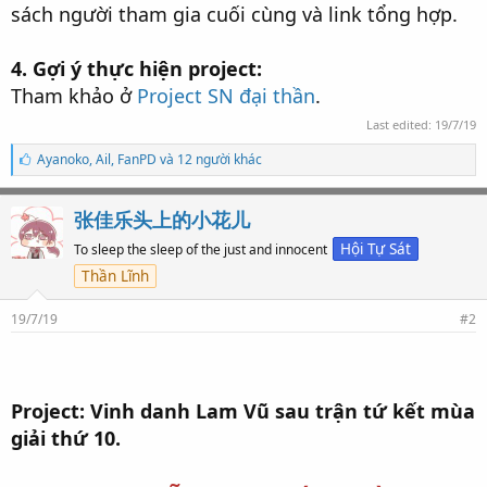
sách người tham gia cuối cùng và link tổng hợp.
4. Gợi ý thực hiện project:
Tham khảo ở
Project SN đại thần
.
Last edited:
19/7/19
S
Ayanoko
,
Ail
,
FanPD và 12 người khác
ố
l
ư
张佳乐头上的小花儿
ợ
t
Hội Tự Sát
To sleep the sleep of the just and innocent
t
Thần Lĩnh
h
í
c
19/7/19
#2
h
:
Project: Vinh danh Lam Vũ sau trận tứ kết mùa
giải thứ 10.