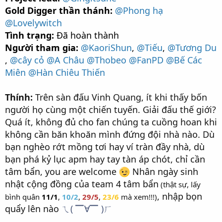
Gold Digger thần thánh:
@Phong hạ
@Lovelywitch
Tình trạng:
Đã hoàn thành
Người tham gia:
@KaoriShun
,
@Tiếu
,
@Tương Du
,
@cây cỏ
@A Châu
@Thobeo
@FanPD
@Bế Các
Miên
@Hàn Chiêu Thiến
Thính:
Trên sàn đấu Vinh Quang, ít khi thấy bốn
người họ cùng một chiến tuyến. Giải đấu thế giới?
Quá ít, không đủ cho fan chúng ta cuồng hoan khi
không cần băn khoăn mình đứng đội nhà nào. Dù
bạn nghèo rớt mồng tơi hay ví tràn đầy nhà, dù
bạn phá kỷ lục apm hay tay tàn áp chót, chỉ cần
tâm bẩn, you are welcome
Nhân ngày sinh
nhật cộng đồng của team 4 tâm bẩn
(thật sự, lấy
, nhập bọn
bình quân
11/1
,
10/2
,
29/5
,
23/6
mà xem!!!)
quẩy lên nào
ㄟ( ▔∀▔ )ㄏ