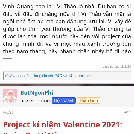
Vinh Quang bao la - Vi Thảo là nhà. Dù bạn có đi
đâu về đâu đi chăng nữa thì Vi Thảo vẫn mãi là
ngôi nhà ấm áp mà bạn đã từng lưu lại. Vì vậy để
giúp cho tình yêu thương của Vi Thảo chúng ta
được lan tỏa, mọi người hãy đến với project của
chúng mình đi. Và vì một màu xanh trường tồn
theo năm tháng, hãy nhanh chân nhảy hố đi nào
~~~​
Last edited:
2/8/20
S
Ayanoko
,
Ail
,
Hóng chuyện 24/7 và 14 người khác
ố
l
ư
ButNgonPhi
ợ
t
Hội Tự Sát
Thần Lĩnh
Lure like như hack
t
h
4/6/20
#11
í
c
Project kỉ niệm Valentine 2021:
h
: