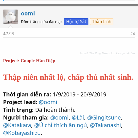
ố
l
ư
oomi
ợ
t
Hội Tự Sát
Thần Lĩnh
Đốm trắng giữa đại mạc
t
h
4/8/19
#4
í
c
h
:
Art bởi The Ring Means All. Design bởi Lãi
Project: Couple Hàn Diệp
Thập niên nhất lộ, chấp thủ nhất sinh.
Thời gian diễn ra:
1/9/2019 - 20/9/2019
Project lead:
@oomi
Tình trạng:
Đã hoàn thành.
Người tham gia:
@oomi
,
@Lãi
,
@Gingitsune
,
@Katakara
,
@Ú chỉ thích ăn ngủ
,
@Takanashi
,
@Kobayashizu
.