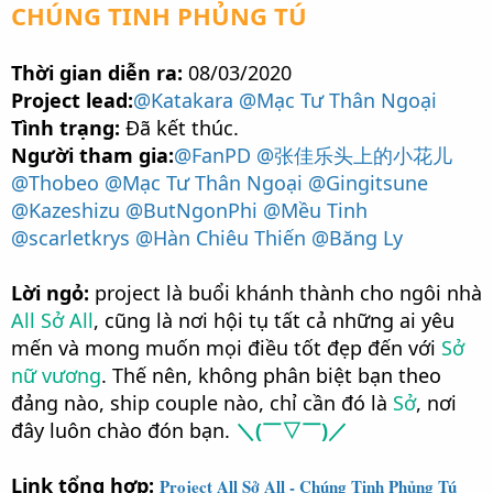
CHÚNG TINH PHỦNG TÚ
Thời gian diễn ra:
08/03/2020
Project lead:
@Katakara
@Mạc Tư Thân Ngoại
Tình trạng:
Đã kết thúc.
Người tham gia:
@FanPD
@张佳乐头上的小花儿
@Thobeo
@Mạc Tư Thân Ngoại
@Gingitsune
@Kazeshizu
@ButNgonPhi
@Mều Tinh
@scarletkrys
@Hàn Chiêu Thiến
@Băng Ly
Lời ngỏ:
project là buổi khánh thành cho ngôi nhà
All Sở All
, cũng là nơi hội tụ tất cả những ai yêu
mến và mong muốn mọi điều tốt đẹp đến với
Sở
nữ vương
. Thế nên, không phân biệt bạn theo
đảng nào, ship couple nào, chỉ cần đó là
Sở
, nơi
đây luôn chào đón bạn.
＼(￣▽￣)／
Link tổng hợp:
Project All Sở All - Chúng Tinh Phủng Tú