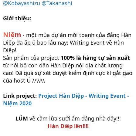
@Kobayashizu
@Takanashi
Giới thiệu:
N
i
ệ
m
- một mùa dự án mới toanh của đảng Hàn
Diệp đã ấp ủ bao lâu nay: Writing Event về Hàn
Diệp!
Sản phẩm của project
100% là hàng tự sản xuất
từ nội bộ con dân Hàn Diệp nội địa chất lượng
cao! Đã qua sự xét duyệt kiểm định cực kì gắt gao
của host Ú //w\\
Link project:
Project Hàn Diệp - Writing Event -
Niệm 2020
LÚM
về cầm lửa sưởi ấm đảng nhà đây!!!
Hàn Diệp lên!!!!