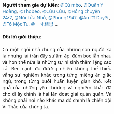
Người tham gia dự kiến
:
@Cú mèo
,
@Quân Y
Hoàng
,
@Thobeo
,
@Cửu Cửu
,
@Hóng chuyện
24/7
,
@Núi Lửa Nhỏ
,
@Phong1947
,
@An Dĩ Duyệt
,
@Tô Mộc Tu
,
@一寸相思
...
Đôi lời giới thiệu
:
Có một ngôi nhà chung của những con người xa
lạ nhưng lại tràn đầy sự ấm áp, đùm bọc lẫn nhau
và hơn thế nữa là những sự hi sinh thầm lặng cao
cả. Bên cạnh đó đương nhiên không thể thiếu
vắng sự nghiêm khắc trong từng miếng ăn giấc
ngủ, trong từng buổi huấn luyện gian khổ. Kết
quả của những yêu thương và nghiêm khắc đã
cho đi ấy chính là hai lần đoạt giải quán quân. Và
không phải nơi nào khác mà đó chính là chiến đội
Vi Thảo của chúng ta.​