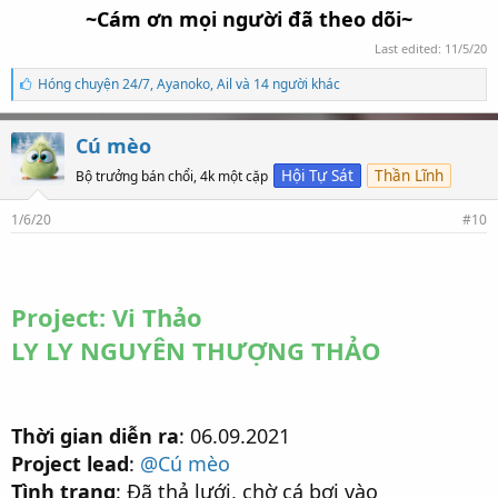
~Cám ơn mọi người đã theo dõi~
Last edited:
11/5/20
S
Hóng chuyện 24/7
,
Ayanoko
,
Ail và 14 người khác
ố
l
ư
Cú mèo
ợ
t
Hội Tự Sát
Thần Lĩnh
Bộ trưởng bán chổi, 4k một cặp
t
h
1/6/20
#10
í
c
h
:
Project: Vi Thảo
LY LY NGUYÊN THƯỢNG THẢO
Thời gian diễn ra
: 06.09.2021
Project lead
:
@Cú mèo
Tình trạng
: Đã thả lưới, chờ cá bơi vào