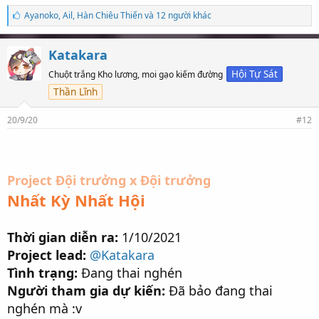
S
Ayanoko
,
Ail
,
Hàn Chiêu Thiến và 12 người khác
ố
l
ư
Katakara
ợ
t
Hội Tự Sát
Chuột trắng Kho lương, moi gạo kiếm đường
t
Thần Lĩnh
h
í
c
20/9/20
#12
h
:
Project Đội trưởng x Đội trưởng
Nhất Kỳ Nhất Hội
Thời gian diễn ra:
1/10/2021
Project lead:
@Katakara
Tình trạng:
Đang thai nghén
Người tham gia dự kiến:
Đã bảo đang thai
nghén mà :v