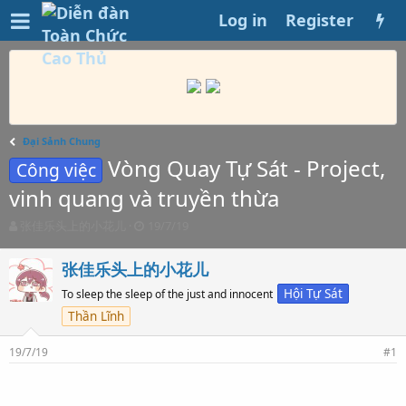
Log in
Register
Đại Sảnh Chung
Vòng Quay Tự Sát - Project,
Công việc
vinh quang và truyền thừa
T
S
张佳乐头上的小花儿
19/7/19
h
t
r
a
张佳乐头上的小花儿
e
r
a
t
Hội Tự Sát
To sleep the sleep of the just and innocent
d
d
Thần Lĩnh
s
a
t
t
19/7/19
#1
a
e
r
t
e