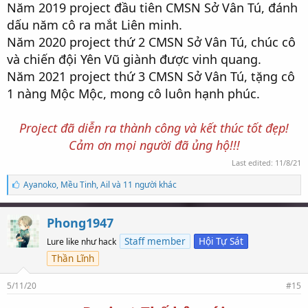
Năm 2019 project đầu tiên CMSN Sở Vân Tú, đánh
dấu năm cô ra mắt Liên minh.
Năm 2020 project thứ 2 CMSN Sở Vân Tú, chúc cô
và chiến đội Yên Vũ giành được vinh quang.
Năm 2021 project thứ 3 CMSN Sở Vân Tú, tặng cô
1 nàng Mộc Mộc, mong cô luôn hạnh phúc.
Project đã diễn ra thành công và kết thúc tốt đẹp!
Cảm ơn mọi người đã ủng hộ!!!
Last edited:
11/8/21
S
Ayanoko
,
Mều Tinh
,
Ail và 11 người khác
ố
l
ư
Phong1947
ợ
t
Staff member
Hội Tự Sát
Lure like như hack
t
Thần Lĩnh
h
í
c
5/11/20
#15
h
: