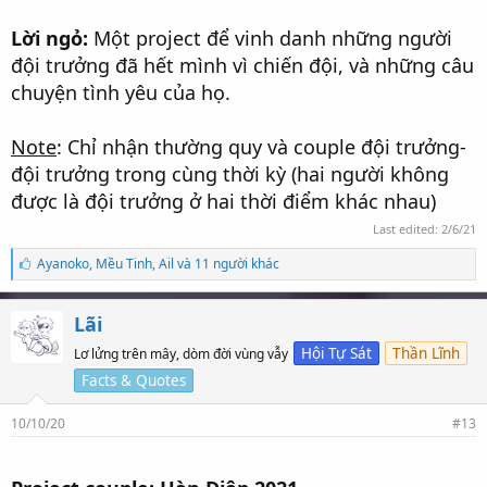
Lời ngỏ:
Một project để vinh danh những người
đội trưởng đã hết mình vì chiến đội, và những câu
chuyện tình yêu của họ.
Note
: Chỉ nhận thường quy và couple đội trưởng-
đội trưởng trong cùng thời kỳ (hai người không
được là đội trưởng ở hai thời điểm khác nhau)
Last edited:
2/6/21
S
Ayanoko
,
Mều Tinh
,
Ail và 11 người khác
ố
l
ư
Lãi
ợ
t
Hội Tự Sát
Thần Lĩnh
Lơ lửng trên mây, dòm đời vùng vẫy
t
Facts & Quotes
h
í
c
10/10/20
#13
h
: