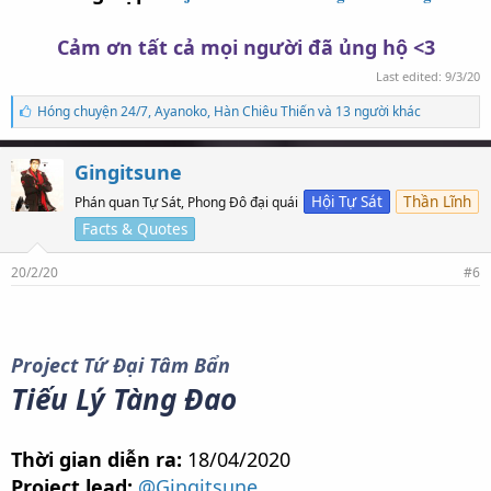
Cảm ơn tất cả mọi người đã ủng hộ <3
Last edited:
9/3/20
S
Hóng chuyện 24/7
,
Ayanoko
,
Hàn Chiêu Thiến và 13 người khác
ố
l
ư
Gingitsune
ợ
t
Hội Tự Sát
Thần Lĩnh
Phán quan Tự Sát, Phong Đô đại quái
t
Facts & Quotes
h
í
c
20/2/20
#6
h
:
Project Tứ Đại Tâm Bẩn
Tiếu Lý Tàng Đao
Thời gian diễn ra:
18/04/2020
Project lead:
@Gingitsune