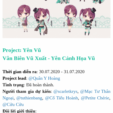
Project: Yên Vũ
Vân Biên Vũ Xuất - Yên Cảnh Họa Vũ
Thời gian diễn ra
: 30.07.2020 - 31.07.2020
Project lead
:
@Quân Y Hoàng
Tình trạng
: Đã hoàn thành.
Người tham gia dự kiến
:
@scarletkrys
,
@Mạc Tư Thân
Ngoại
,
@tuthienbang
,
@Cố Tiểu Hoành
,
@Petite Chérie
,
@Cửu Cửu
Đôi lời giới thiệu
: