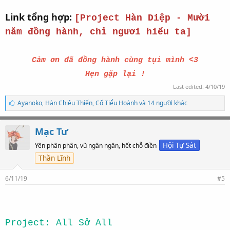
Link tổng hợp:
[Project Hàn Diệp - Mười
năm đồng hành, chỉ ngươi hiểu ta]
Cảm ơn đã đồng hành cùng tụi mình <3
Hẹn gặp lại !
Last edited:
4/10/19
S
Ayanoko
,
Hàn Chiêu Thiến
,
Cố Tiểu Hoành và 14 người khác
ố
l
ư
Mạc Tư
ợ
t
Hội Tự Sát
Yên phân phân, vũ ngân ngân, hết chỗ điền
t
Thần Lĩnh
h
í
c
6/11/19
#5
h
:
Project: All Sở All