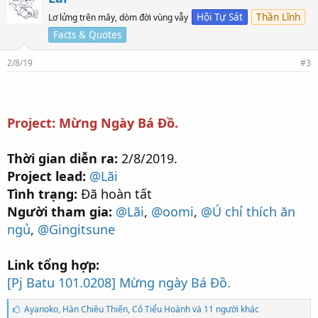
ợ
t
Hội Tự Sát
Thần Lĩnh
Lơ lửng trên mây, dòm đời vùng vẫy
t
Facts & Quotes
h
í
c
2/8/19
#3
h
:
Project: Mừng Ngày Bá Đồ.
Thời gian diễn ra:
2/8/2019.
Project lead:
@Lãi
Tình trạng:
Đã hoàn tất
Người tham gia:
@Lãi
,
@oomi
,
@Ú chỉ thích ăn
ngủ
,
@Gingitsune
Link tổng hợp:
[Pj Batu 101.0208] Mừng ngày Bá Đồ.
S
Ayanoko
,
Hàn Chiêu Thiến
,
Cố Tiểu Hoành và 11 người khác