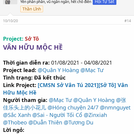
t
Hội Tự Sát
Yên phân phân, vũ ngân ngân, hết chỗ điền
t
Thần Lĩnh
h
í
c
10/10/20
#14
h
:
Project:
Sở Tô
VÂN HỮU MỘC HỀ
Thời gian diễn ra:
01/08/2021 - 04/08/2021
Project lead:
@Quân Y Hoàng
@Mạc Tư
Tình trạng: Đã kết thúc
Link Project:
[CMSN Sở Vân Tú 2021][Sở Tô] Vân
Hữu Mộc Hề
Người tham gia:
@Mạc Tư
@Quân Y Hoàng
@张
佳乐头上的小花儿
@Hóng chuyện 24/7
@nmnguyet
@Sắc Xanh
@Sai - Người Tối Cổ
@Zinxiah
@Thobeo
@Duẫn Thiên
@Tương Du
Lời ngỏ: