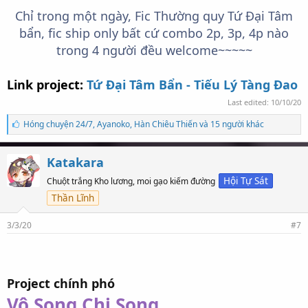
Chỉ trong một ngày, Fic Thường quy Tứ Đại Tâm
bẩn, fic ship only bất cứ combo 2p, 3p, 4p nào
trong 4 người đều welcome~~~~~
Link project:
Tứ Đại Tâm Bẩn - Tiếu Lý Tàng Đao
Last edited:
10/10/20
S
Hóng chuyện 24/7
,
Ayanoko
,
Hàn Chiêu Thiến và 15 người khác
ố
l
ư
Katakara
ợ
t
Hội Tự Sát
Chuột trắng Kho lương, moi gạo kiếm đường
t
Thần Lĩnh
h
í
c
3/3/20
#7
h
:
Project chính phó
Vô Song Chi Song