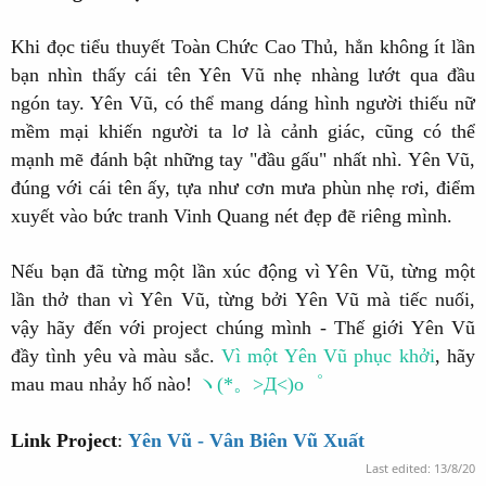
Khi đọc tiểu thuyết Toàn Chức Cao Thủ, hẳn không ít lần
bạn nhìn thấy cái tên Yên Vũ nhẹ nhàng lướt qua đầu
ngón tay. Yên Vũ, có thể mang dáng hình người thiếu nữ
mềm mại khiến người ta lơ là cảnh giác, cũng có thể
mạnh mẽ đánh bật những tay "đầu gấu" nhất nhì.
Yên Vũ,
đúng với cái tên ấy, tựa như cơn mưa phùn nhẹ rơi, điểm
xuyết vào bức tranh Vinh Quang nét đẹp đẽ riêng mình.
Nếu bạn đã từng một lần xúc động vì Yên Vũ, từng một
lần thở than vì Yên Vũ, từng bởi Yên Vũ mà tiếc nuối,
vậy hãy đến với project chúng mình - Thế giới Yên Vũ
đầy tình yêu và màu sắc.
Vì một Yên Vũ phục khởi
, hãy
mau mau nhảy hố nào!
ヽ(*。>Д<)o゜
Link Project
:
Yên Vũ - Vân Biên Vũ Xuất
Last edited:
13/8/20