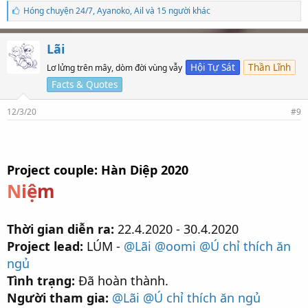
S
Hóng chuyện 24/7
,
Ayanoko
,
Ail và 15 người khác
ố
l
ư
Lãi
ợ
t
Hội Tự Sát
Thần Lĩnh
Lơ lửng trên mây, dòm đời vùng vẫy
t
Facts & Quotes
h
í
c
12/3/20
#9
h
:
Project couple: Hàn Diệp 2020
N
i
ệ
m
Thời gian diễn ra:
22.4.2020 - 30.4.2020
Project lead:
LÚM -
@Lãi
@oomi
@Ú chỉ thích ăn
ngủ
Tình trạng:
Đã hoàn thành.
Người tham gia:
@Lãi
@Ú chỉ thích ăn ngủ