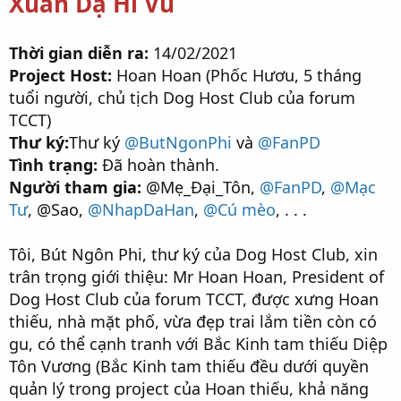
Xuân Dạ Hỉ Vũ
Thời gian diễn ra:
14/02/2021
Project Host:
Hoan Hoan (Phốc Hươu, 5 tháng
tuổi người, chủ tịch Dog Host Club của forum
TCCT)
Thư ký:
Thư ký
@ButNgonPhi
và
@FanPD
Tình trạng:
Đã hoàn thành.
Người tham gia:
@Mẹ_Đại_Tôn,
@FanPD
,
@Mạc
Tư
, @Sao,
@NhapDaHan
,
@Cú mèo
, . . .
Tôi, Bút Ngôn Phi, thư ký của Dog Host Club, xin
trân trọng giới thiệu: Mr Hoan Hoan, President of
Dog Host Club của forum TCCT, được xưng Hoan
thiếu, nhà mặt phố, vừa đẹp trai lắm tiền còn có
gu, có thể cạnh tranh với Bắc Kinh tam thiếu Diệp
Tôn Vương (Bắc Kinh tam thiếu đều dưới quyền
quản lý trong project của Hoan thiếu, khả năng