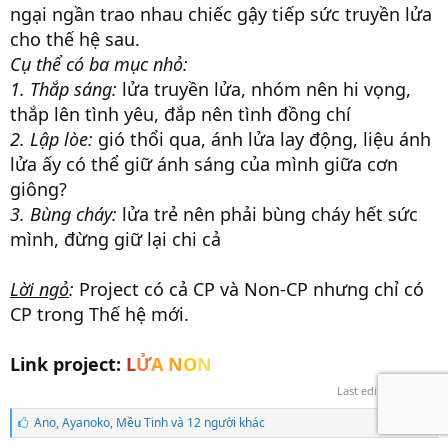
ngại ngần trao nhau chiếc gậy tiếp sức truyền lửa
cho thế hệ sau.
Cụ thể có ba mục nhỏ:
1. Thắp sáng:
lửa truyền lửa, nhóm nên hi vọng,
thắp lên tình yêu, đắp nên tình đồng chí
2. Lập lòe:
gió thổi qua, ánh lửa lay động, liệu ánh
lửa ấy có thể giữ ánh sáng của mình giữa cơn
giông?
3. Bùng cháy:
lửa trẻ nên phải bùng cháy hết sức
mình, đừng giữ lại chi cả
Lời ngỏ
:
Project có cả CP và Non-CP nhưng chỉ có
CP trong Thế hệ mới.
Link project:
L
Ử
A N
O
N
Last edited:
14/6/23
S
Ano
,
Ayanoko
,
Mều Tinh và 12 người khác
ố