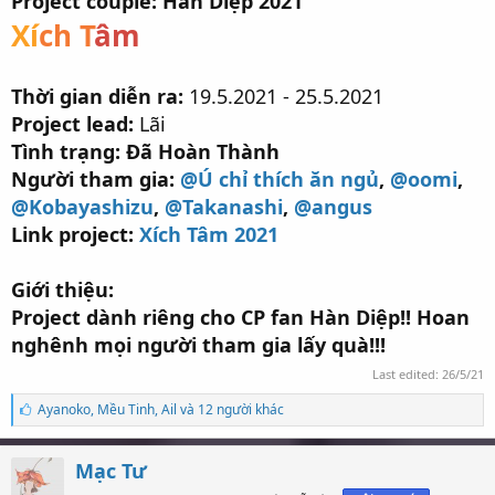
Project couple: Hàn Diệp 2021
Xí
ch T
âm
Thời gian diễn ra:
19.5.2021 - 25.5.2021
Project lead:
Lãi
Tình trạng: Đã Hoàn Thành
Người tham gia:
@Ú chỉ thích ăn ngủ
,
@oomi
,
@Kobayashizu
,
@Takanashi
,
@angus
Link project:
Xích Tâm 2021
Giới thiệu:
Project dành riêng cho CP fan Hàn Diệp!! Hoan
nghênh mọi người tham gia lấy quà!!!
Last edited:
26/5/21
S
Ayanoko
,
Mều Tinh
,
Ail và 12 người khác
ố
l
ư
Mạc Tư
ợ