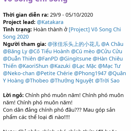
Thời gian diễn ra:
29/9 - 05/10/2020
Project lead:
@Katakara
Tình trạng:
Hoàn thành ở
[Project] Vô Song Chi
Song 2020
Người tham gia:
@张佳乐头上的小花儿
@A Châu
@Băng Ly
@Cố Tiểu Hoành
@Cú mèo
@Cửu Cửu
@Duẫn Thiên
@FanPD
@Gingitsune
@Hàn Chiêu
Thiến
@KaoriShun
@Kazuki
@Lạc Mặc
@Mạc Tư
@Neko-chan
@Petite Chérie
@Phong1947
@Quân
Y Hoàng
@Thobeo
@Thưởng Nguyệt
@Trời Sao
Lời ngỏ:
Chính phó muôn năm! Chính phó muôn
năm! Chính phó muôn năm!
Con dân đảng chính phó đâu??? Mau góp sản
phẩm các thể loại đi nào!!!!