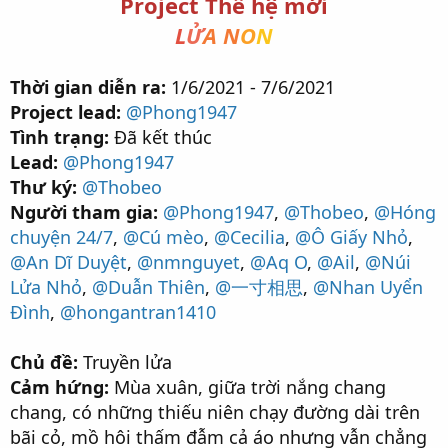
Project Thế hệ mới
L
Ử
A N
O
N
Thời gian diễn ra:
1/6/2021 - 7/6/2021
Project lead:
@Phong1947
Tình trạng:
Đã kết thúc
Lead:
@Phong1947
Thư ký:
@Thobeo
Người tham gia:
@Phong1947
,
@Thobeo
,
@Hóng
chuyện 24/7
,
@Cú mèo
,
@Cecilia
,
@Ô Giấy Nhỏ
,
@An Dĩ Duyệt
,
@nmnguyet
,
@Aq O
,
@Ail
,
@Núi
Lửa Nhỏ
,
@Duẫn Thiên
,
@一寸相思
,
@Nhan Uyển
Đình
,
@hongantran1410
Chủ đề:
Truyền lửa
Cảm hứng:
Mùa xuân, giữa trời nắng chang
chang, có những thiếu niên chạy đường dài trên
bãi cỏ, mồ hôi thấm đẫm cả áo nhưng vẫn chẳng