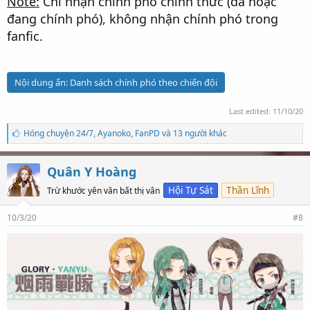
Note:
Chỉ nhận chính phó chính thức (đã hoặc
đang chính phó), không nhận chính phó trong
fanfic.
Nội dung ẩn:
Danh sách chính phó theo chiến đội
Last edited:
11/10/20
S
Hóng chuyện 24/7
,
Ayanoko
,
FanPD và 13 người khác
ố
l
ư
Quân Y Hoàng
ợ
t
Hội Tự Sát
Thần Lĩnh
Trừ khước yên vân bất thị vân
t
h
10/3/20
#8
í
c
h
: