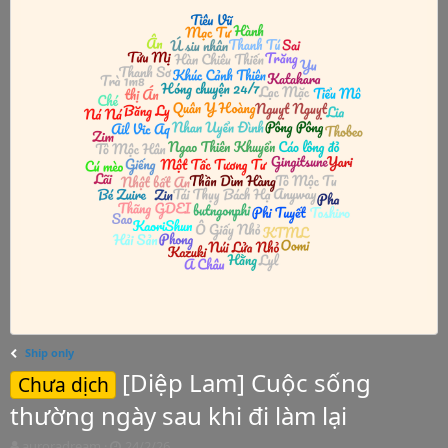
Ship only
[Diệp Lam] Cuộc sống
Chưa dịch
thường ngày sau khi đi làm lại
T
S
auroradream
24/2/26