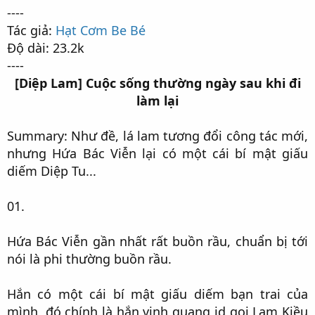
----
Tác giả:
Hạt Cơm Be Bé
Độ dài: 23.2k
----
[Diệp Lam] Cuộc sống thường ngày sau khi đi
làm lại
Summary: Như đề, lá lam tương đổi công tác mới,
nhưng Hứa Bác Viễn lại có một cái bí mật giấu
diếm Diệp Tu...​
01.​
Hứa Bác Viễn gần nhất rất buồn rầu, chuẩn bị tới
nói là phi thường buồn rầu.​
Hắn có một cái bí mật giấu diếm bạn trai của
mình, đó chính là hắn vinh quang id gọi Lam Kiều