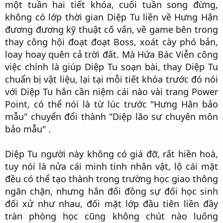
một tuần hai tiết khóa, cuối tuần song đừng,
không có lớp thời gian Diệp Tu liền về Hưng Hân
đương đương kỹ thuật cố vấn, về game bên trong
thay công hội đoạt đoạt Boss, xoát cày phó bản,
loay hoay quên cả trời đất. Mà Hứa Bác Viễn công
việc chính là giúp Diệp Tu soạn bài, thay Diệp Tu
chuẩn bị vật liệu, lại tại mỗi tiết khóa trước đó nói
với Diệp Tu hắn cần niệm cái nào vài trang Power
Point, có thể nói là từ lúc trước "Hưng Hân bảo
mẫu" chuyển đổi thành "Diệp lão sư chuyên môn
bảo mẫu" .​
Diệp Tu người này không có giá đỡ, rất hiền hoà,
tuy nói là nửa cái minh tinh nhân vật, lộ cái mặt
đều có thể tạo thành trong trường học giao thông
ngăn chặn, nhưng hắn đối đồng sự đối học sinh
đối xử như nhau, đối mặt lớp đầu tiên liền đầy
tràn phòng học cũng không chút nào luống