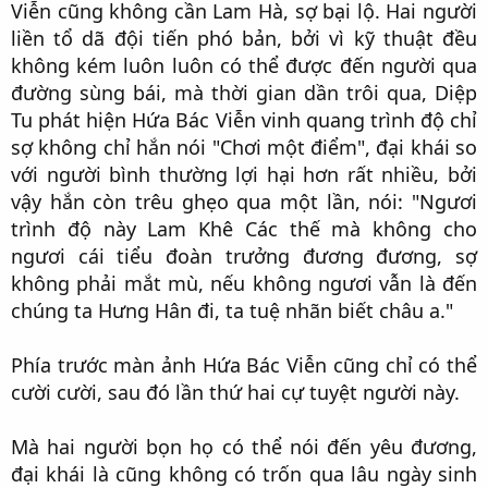
Viễn cũng không cần Lam Hà, sợ bại lộ. Hai người
liền tổ dã đội tiến phó bản, bởi vì kỹ thuật đều
không kém luôn luôn có thể được đến người qua
đường sùng bái, mà thời gian dần trôi qua, Diệp
Tu phát hiện Hứa Bác Viễn vinh quang trình độ chỉ
sợ không chỉ hắn nói "Chơi một điểm", đại khái so
với người bình thường lợi hại hơn rất nhiều, bởi
vậy hắn còn trêu ghẹo qua một lần, nói: "Ngươi
trình độ này Lam Khê Các thế mà không cho
ngươi cái tiểu đoàn trưởng đương đương, sợ
không phải mắt mù, nếu không ngươi vẫn là đến
chúng ta Hưng Hân đi, ta tuệ nhãn biết châu a."​
Phía trước màn ảnh Hứa Bác Viễn cũng chỉ có thể
cười cười, sau đó lần thứ hai cự tuyệt người này.​
Mà hai người bọn họ có thể nói đến yêu đương,
đại khái là cũng không có trốn qua lâu ngày sinh