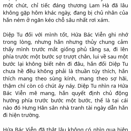
một chút, chỉ tiếc đáng thương Lam Hà đã lâu
không gặp hôm khác ngày, đang bị chủ nhân của
hắn ném ở ngăn kéo chỗ sâu nhất rơi xám.​
Diệp Tu đối với mình tốt, Hứa Bác Viễn ghi nhớ
trong lòng, nhưng hắn nhưng thủy chung cảm
thấy mình trước mắt giống phủ tầng sa, đi lên
phía trước một bước sợ trượt chân, lui về sau một
bước lại không biết nên đi đâu, hắn đối Diệp Tu
chưa hề đều không phải là thuần túy thích, hắn
thích mang theo sùng kính, mang theo sợ hãi,
thậm chí còn có chút áy náy. Diệp Tu nhìn ra Hứa
Bác Viễn mê mang, hắn quyết định chủ động
hướng phía trước bước một bước, thế là tại cái
nào đó Hưng Hân sân nhà tranh tài ngày dẫn hắn
đi hiện trường.​
Hứa Bác Viễn đã thật lâu không có nhìn qua hiện