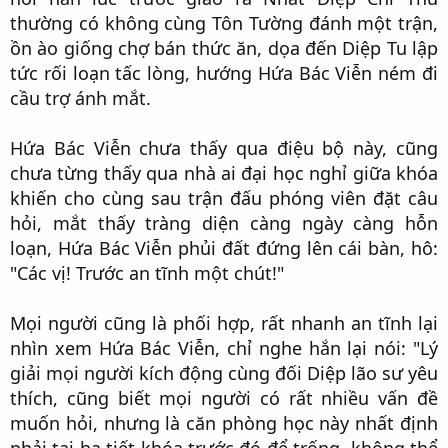
thường có không cùng Tôn Tường đánh một trận,
ồn ào giống chợ bán thức ăn, dọa đến Diệp Tu lập
tức rối loạn tấc lòng, hướng Hứa Bác Viễn ném đi
cầu trợ ánh mắt.​
Hứa Bác Viễn chưa thấy qua điệu bộ này, cũng
chưa từng thấy qua nhà ai đại học nghỉ giữa khóa
khiến cho cùng sau trận đấu phóng viên đặt câu
hỏi, mắt thấy tràng diện càng ngày càng hỗn
loạn, Hứa Bác Viễn phủi đất đứng lên cái bàn, hô:
"Các vị! Trước an tĩnh một chút!"​
Mọi người cũng là phối hợp, rất nhanh an tĩnh lại
nhìn xem Hứa Bác Viễn, chỉ nghe hắn lại nói: "Lý
giải mọi người kích động cùng đối Diệp lão sư yêu
thích, cũng biết mọi người có rất nhiều vấn đề
muốn hỏi, nhưng là căn phòng học này nhất định
phải tại hạ tiết khóa trước đó để trống, không thể