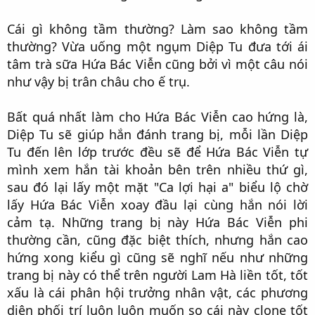
Cái gì không tầm thường? Làm sao không tầm
thường? Vừa uống một ngụm Diệp Tu đưa tới ái
tâm trà sữa Hứa Bác Viễn cũng bởi vì một câu nói
như vậy bị trân châu cho ế trụ.​
Bất quá nhất làm cho Hứa Bác Viễn cao hứng là,
Diệp Tu sẽ giúp hắn đánh trang bị, mỗi lần Diệp
Tu đến lên lớp trước đều sẽ để Hứa Bác Viễn tự
mình xem hắn tài khoản bên trên nhiều thứ gì,
sau đó lại lấy một mặt "Ca lợi hại a" biểu lộ chờ
lấy Hứa Bác Viễn xoay đầu lại cùng hắn nói lời
cảm tạ. Những trang bị này Hứa Bác Viễn phi
thường cần, cũng đặc biệt thích, nhưng hắn cao
hứng xong kiểu gì cũng sẽ nghĩ nếu như những
trang bị này có thể trên người Lam Hà liền tốt, tốt
xấu là cái phân hội trưởng nhân vật, các phương
diện phối trí luôn luôn muốn so cái này clone tốt