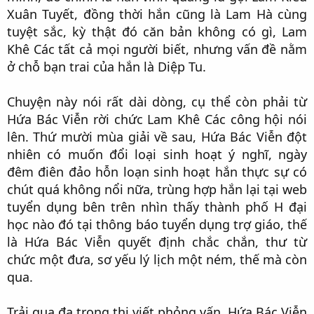
Xuân Tuyết, đồng thời hắn cũng là Lam Hà cùng
tuyệt sắc, kỳ thật đó căn bản không có gì, Lam
Khê Các tất cả mọi người biết, nhưng vấn đề nằm
ở chỗ bạn trai của hắn là Diệp Tu.​
Chuyện này nói rất dài dòng, cụ thể còn phải từ
Hứa Bác Viễn rời chức Lam Khê Các công hội nói
lên. Thứ mười mùa giải về sau, Hứa Bác Viễn đột
nhiên có muốn đổi loại sinh hoạt ý nghĩ, ngày
đêm điên đảo hỗn loạn sinh hoạt hắn thực sự có
chút quá không nổi nữa, trùng hợp hắn lại tại web
tuyển dụng bên trên nhìn thấy thành phố H đại
học nào đó tại thông báo tuyển dụng trợ giáo, thế
là Hứa Bác Viễn quyết định chắc chắn, thư từ
chức một đưa, sơ yếu lý lịch một ném, thế mà còn
qua.​
Trải qua đa trọng thi viết phỏng vấn, Hứa Bác Viễn