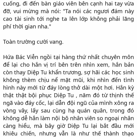
cuống, đi đến bàn giáo viên bên cạnh hai tay vừa
đỡ, vui mừng mà nói: "Ta nói các ngươi đám này
cao tài sinh tới nghe ta lên lớp không phải lãng
phí thời gian nha."​
Toàn trường cười vang.​
Hứa Bác Viễn ngồi tại hàng thứ nhất chuyên môn
để lại cho hắn vị trí bên trên nhìn xem, hắn bản
còn thay Diệp Tu khẩn trương, sợ hãi các học sinh
không thèm chịu nể mặt mũi, khi nhìn đến tình
hình này mới từ đáy lòng thở dài một hơi. Hắn kỳ
thật thật bội phục Diệp Tu , năm đó từ thịnh thế
ngã vào đáy cốc, lại dẫn đội ngũ của mình xông ra
vòng vây, lấy sau cùng hạ quán quân, trong đó
không dễ hắn làm nội bộ nhân viên so ngoại nhân
càng hiểu, mà bây giờ Diệp Tu lại bắt đầu mới
khiêu chiến, nhưng vẫn là như thế thành thạo