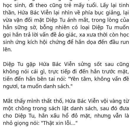
học sinh, đi theo cũng trẻ mấy tuổi. Lấy lại tinh
thần, Hứa Bác Viễn lại nhìn về phía bục giảng, lại
vừa vặn đối mặt Diệp Tu ánh mắt, trong lòng của
hắn sững sờ, bỗng nhiên có loại Diệp Tu muốn
gọi hắn trả lời vấn đề ảo giác, xa xưa thời còn học
sinh ứng kích hội chứng để hắn dọa đến đầu run
lên.​
Diệp Tu gặp Hứa Bác Viễn sửng sốt sau cũng
không nói cái gì, trực tiếp đi đến hắn trước mặt,
tiến đến hắn bên tai nói: "Yên tâm, không vấn đề
ngươi, ta muốn danh sách."​
Mắt thấy mình thất thố, Hứa Bác Viễn vội vàng từ
một chồng trong sách lật danh sách, sau đó đưa
cho Diệp Tu, hắn xấu hổ đỏ mặt, nhưng vẫn là
nhỏ giọng nói: "Thật xin lỗi..."​