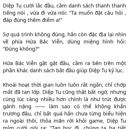
Diệp Tu cười lắc đầu, cầm danh sách thanh thanh
tiếng nói , vừa đi vừa nói: "Ta muốn đặt câu hỏi ,
đáp đúng thêm điểm a!"​
Sợ quá trình không đúng, hắn còn đặc địa lại nhìn
về phía Hứa Bác Viễn, dùng miệng hình hỏi:
"Đúng không?"​
Hứa Bác Viễn gật gật đầu, cầm ra bên trên một
phần khác danh sách bắt đầu giúp Diệp Tu kỷ lục.​
Khoái hoạt thời gian luôn luôn rất ngắn, chỉ chớp
mắt đã tan lớp. Diệp Tu cũng thật bất ngờ, nhưng
cùng lúc càng nhiều hơn chính là như trút được
gánh nặng —— làm sao có thể không khẩn
trương đâu, chỉ bất quá hắn chưa từng biểu hiện
ra ngoài thôi, thỏa mãn rời khỏi game, Diệp Tu
mỉm cười nói ra: "Tan học đi, chúng ta hạ tiết