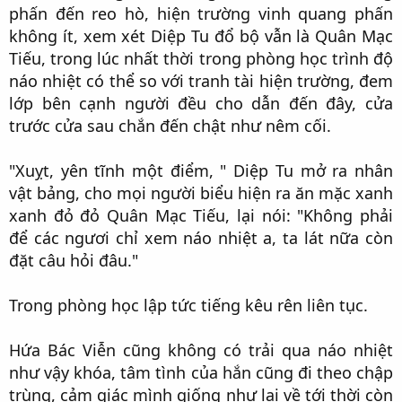
phấn đến reo hò, hiện trường vinh quang phấn
không ít, xem xét Diệp Tu đổ bộ vẫn là Quân Mạc
Tiếu, trong lúc nhất thời trong phòng học trình độ
náo nhiệt có thể so với tranh tài hiện trường, đem
lớp bên cạnh người đều cho dẫn đến đây, cửa
trước cửa sau chắn đến chật như nêm cối.​
"Xuỵt, yên tĩnh một điểm, " Diệp Tu mở ra nhân
vật bảng, cho mọi người biểu hiện ra ăn mặc xanh
xanh đỏ đỏ Quân Mạc Tiếu, lại nói: "Không phải
để các ngươi chỉ xem náo nhiệt a, ta lát nữa còn
đặt câu hỏi đâu."​
Trong phòng học lập tức tiếng kêu rên liên tục.​
Hứa Bác Viễn cũng không có trải qua náo nhiệt
như vậy khóa, tâm tình của hắn cũng đi theo chập
trùng, cảm giác mình giống như lại về tới thời còn