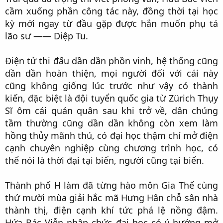
cầm xuống phần công tác này, đồng thời tại học
kỳ mới ngay từ đầu gặp được hắn muốn phụ tá
lão sư —— Diệp Tu.​
Điện tử thi đấu dần dần phồn vinh, hệ thống cũng
dần dần hoàn thiện, mọi người đối với cái này
cũng không giống lúc trước như vậy có thành
kiến, đặc biệt là đội tuyển quốc gia từ Zürich Thụy
Sĩ ôm cái quán quân sau khi trở về, dân chúng
tầm thường cũng dần dần không còn xem làm
hồng thủy mãnh thú, có đại học thậm chí mở điện
cạnh chuyên nghiệp cùng chương trình học, có
thể nói là thời đại tại biến, người cũng tại biến.​
Thành phố H làm đã từng hào môn Gia Thế cùng
thứ mười mùa giải hắc mã Hưng Hân chỗ sân nhà
thành thị, điện cạnh khí tức phá lệ nồng đậm.
Hứa Bác Viễn nhập chức đại học có ý hướng mở