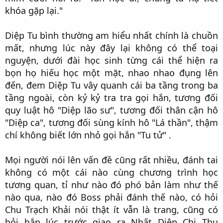
khóa gặp lại."​
Diệp Tu bình thường am hiểu nhất chính là chuồn
mất, nhưng lúc này đây lại không có thể toại
nguyện, dưới đài học sinh từng cái thể hiện ra
bọn họ hiếu học một mặt, nhao nhao đụng lên
đến, đem Diệp Tu vây quanh cái ba tầng trong ba
tầng ngoài, còn kỷ kỷ tra tra gọi hắn, tương đối
quy luật hô "Diệp lão sư", tương đối thân cận hô
"Diệp ca", tương đối sùng kính hô "Lá thần", thậm
chí không biết lớn nhỏ gọi hắn "Tu tử" .​
Mọi người nói lên vấn đề cũng rất nhiều, đánh tai
không có một cái nào cùng chương trình học
tương quan, tỉ như nào đó phó bản làm như thế
nào qua, nào đó Boss phải đánh thế nào, có hỏi
Chu Trạch Khải nói thật ít vẫn là trang, cũng có
hỏi hắn lúc trước giao ra Nhất Diệp Chi Thu