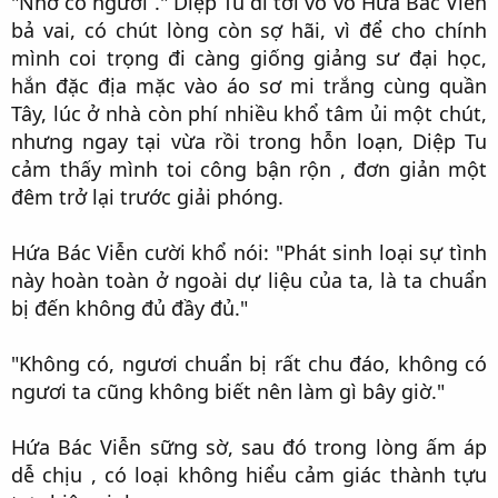
"Nhờ có ngươi ." Diệp Tu đi tới vỗ vỗ Hứa Bác Viễn
bả vai, có chút lòng còn sợ hãi, vì để cho chính
mình coi trọng đi càng giống giảng sư đại học,
hắn đặc địa mặc vào áo sơ mi trắng cùng quần
Tây, lúc ở nhà còn phí nhiều khổ tâm ủi một chút,
nhưng ngay tại vừa rồi trong hỗn loạn, Diệp Tu
cảm thấy mình toi công bận rộn , đơn giản một
đêm trở lại trước giải phóng.​
Hứa Bác Viễn cười khổ nói: "Phát sinh loại sự tình
này hoàn toàn ở ngoài dự liệu của ta, là ta chuẩn
bị đến không đủ đầy đủ."​
"Không có, ngươi chuẩn bị rất chu đáo, không có
ngươi ta cũng không biết nên làm gì bây giờ."​
Hứa Bác Viễn sững sờ, sau đó trong lòng ấm áp
dễ chịu , có loại không hiểu cảm giác thành tựu