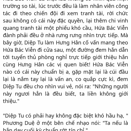
trường so tài, lúc trước đều là làm nhân viên công
tác đi theo chiến đội đi xem tranh tài, rời chức
sau không có cái này đặc quyền, lại thêm chi vinh
quang tranh tài một phiếu khó cầu, Hứa Bác Viễn
đành phải đều ở nhà rưng rưng nhìn trực tiếp. Mà
bây giờ, Diệp Tu làm Hưng Hân cố vấn mang theo
Hứa Bác Viễn đi cửa sau, một đường đem hắn dẫn
tới tuyển thủ phòng nghỉ trực tiếp giới thiệu hắn
cùng Hưng Hân các vị quen biết! Hứa Bác Viễn
nào có cái này chuẩn bị a, gặp mặt lại là cúi đầu
lại là nắm tay lại là vấn an, co quắp cực kì, đem
Diệp Tu đều cho nhìn vui vẻ, nói ra: "Những người
này ngươi hẳn là đều biết, ta liền không giới
thiệu."​
"Diệp Tu có phải hay không đặc biệt khó hầu hạ, "
Phương Duệ ở một bên chế nhạo nói: "Ta nếu là
hắn dạy cuối kỳ chuẩn rớt tín chỉ."​