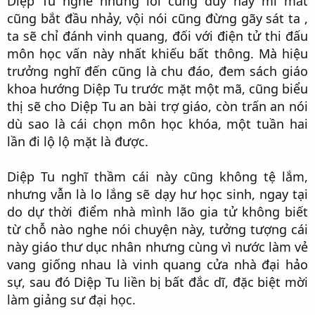
Diệp Tu nghe những lời cung duy này mí mắt
cũng bắt đầu nhảy, vội nói cũng đừng gãy sát ta ,
ta sẽ chỉ đánh vinh quang, đối với điện tử thi đấu
môn học vấn này nhất khiếu bất thông. Mà hiệu
trưởng nghĩ đến cũng là chu đáo, đem sách giáo
khoa hướng Diệp Tu trước mặt một mã, cũng biểu
thị sẽ cho Diệp Tu an bài trợ giáo, còn trấn an nói
dù sao là cái chọn môn học khóa, một tuần hai
lần đi lộ lộ mặt là được.​
Diệp Tu nghĩ thầm cái này cũng không tệ lắm,
nhưng vẫn là lo lắng sẽ dạy hư học sinh, ngay tại
do dự thời điểm nhà mình lão gia tử không biết
từ chỗ nào nghe nói chuyện này, tưởng tượng cái
này giáo thư dục nhân nhưng cùng vì nước làm vẻ
vang giống nhau là vinh quang cửa nhà đại hảo
sự, sau đó Diệp Tu liền bị bất đắc dĩ, đặc biệt mời
làm giảng sư đại học.​