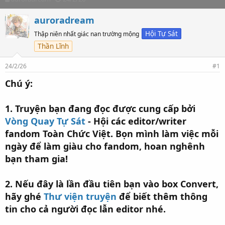
h
t
r
a
auroradream
e
r
Hội Tự Sát
Thập niên nhất giác nan trường mộng
a
t
d
d
Thần Lĩnh
s
a
t
t
24/2/26
#1
a
e
r
Chú ý:
t
e
1. Truyện bạn đang đọc được cung cấp bởi
r
Vòng Quay Tự Sát
- Hội các editor/writer
fandom Toàn Chức Việt. Bọn mình làm việc mỗi
ngày để làm giàu cho fandom, hoan nghênh
bạn tham gia!
2. Nếu đây là lần đầu tiên bạn vào box Convert,
hãy ghé
Thư viện truyện
để biết thêm thông
tin cho cả người đọc lẫn editor nhé.