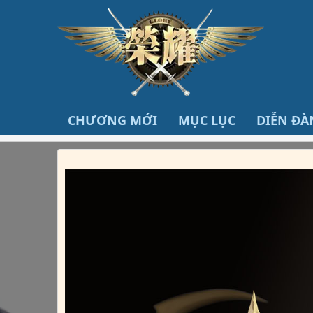
CHƯƠNG MỚI
MỤC LỤC
DIỄN ĐÀ