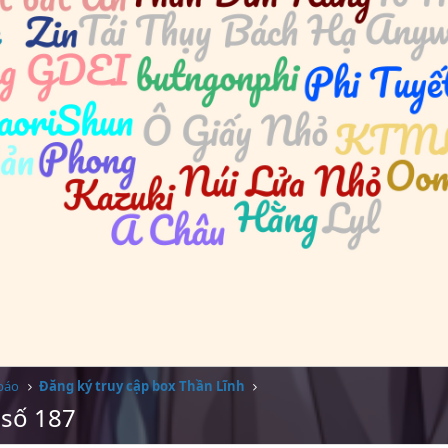
báo
Đăng ký truy cập box Thần Lĩnh
 số 187