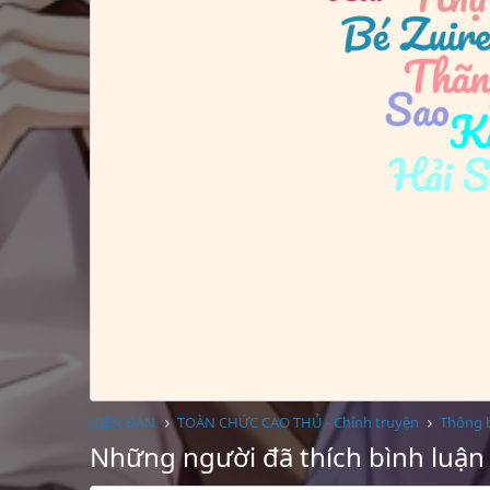
DIỄN ĐÀN
TOÀN CHỨC CAO THỦ - Chính truyện
Thông 
Những người đã thích bình luận