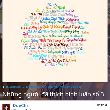
[NLTB][Tán Tu] Không phụ Vinh Quang không phụ người
Những người đã thích bình luận số 3
DuệChi
19/10/25