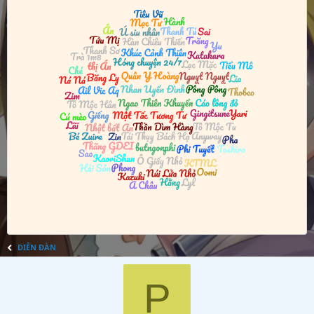
DIỄN ĐÀN
P