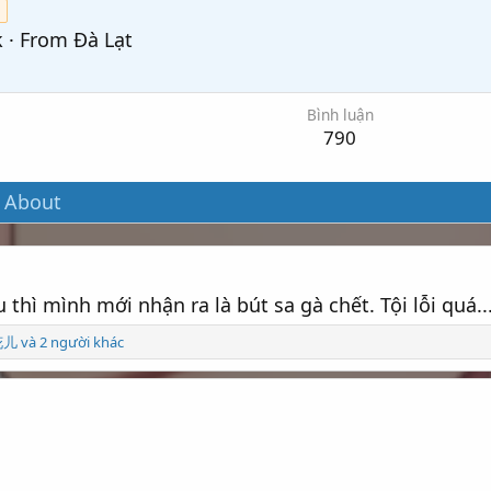
k
·
From
Đà Lạt
Bình luận
790
About
u thì mình mới nhận ra là bút sa gà chết. Tội lỗi quá...
à 2 người khác