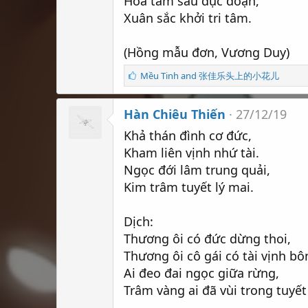
Hoa tâm sầu dục đoạn,
í
Xuân sắc khởi tri tâm.
c
h
:
(Hồng mẫu đơn, Vương Duy)
S
Mều Tinh
and
张佳乐头上的小花儿
ố
l
Hàn Chiêu Thiến
ư
27/12/19
ợ
Khả thán đình cơ đức,
t
t
Kham liên vịnh nhứ tài.
h
Ngọc đới lâm trung quải,
í
Kim trâm tuyết lý mai.
c
h
:
Dịch:
Thương ôi có đức dừng thoi,
Thương ôi cô gái có tài vịnh bô
Ai đeo đai ngọc giữa rừng,
Trâm vàng ai đã vùi trong tuyết