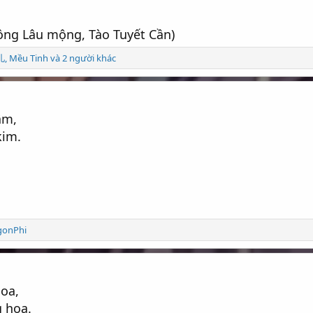
Hồng Lâu mộng, Tào Tuyết Cần)
儿
,
Mều Tinh và 2 người khác
âm,
kim.
gonPhi
oa,
 hoa.