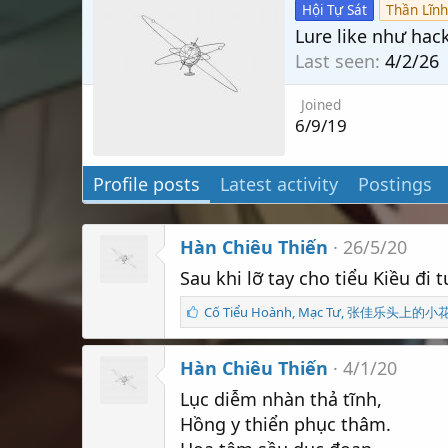
Hội Tự Sát
Thần Lĩnh
Lure like như hac
Last seen
4/2/26
Joined
6/9/19
Profile posts
Latest activity
Postings
Hàn Chiêu Thiến
26/5/20
Sau khi lỡ tay cho tiểu Kiều đi t
S
Cố Tiểu Hoành
,
Mạc Tư
,
张佳乐头上的小花儿 v
ố
l
Hàn Chiêu Thiến
ư
4/1/20
ợ
Lục diễm nhàn thả tĩnh,
t
t
Hồng y thiển phục thâm.
h