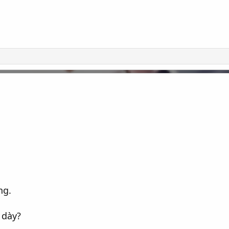
ng.
 dày?