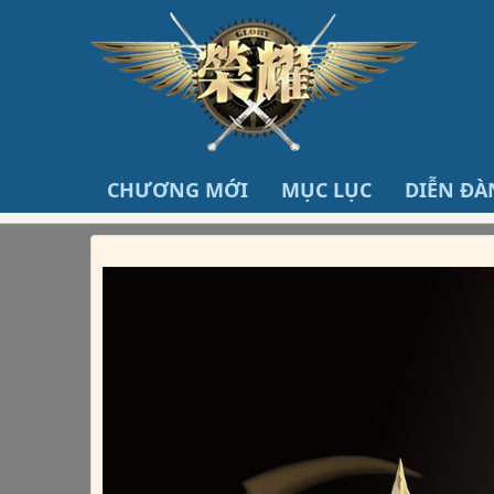
CHƯƠNG MỚI
MỤC LỤC
DIỄN ĐÀ