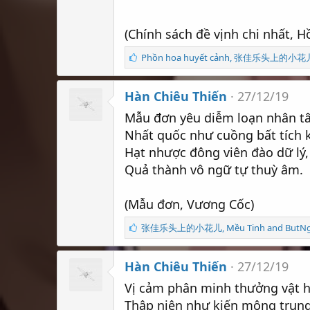
(Chính sách đề vịnh chi nhất, 
S
Phồn hoa huyết cảnh
,
张佳乐头上的小花
ố
l
Hàn Chiêu Thiến
ư
27/12/19
ợ
Mẫu đơn yêu diễm loạn nhân t
t
t
Nhất quốc như cuồng bất tích 
h
Hạt nhược đông viên đào dữ lý,
í
Quả thành vô ngữ tự thuỳ âm.
c
h
:
(Mẫu đơn, Vương Cốc)
S
张佳乐头上的小花儿
,
Mều Tinh
and
ButN
ố
l
Hàn Chiêu Thiến
ư
27/12/19
ợ
Vị cảm phân minh thưởng vật h
t
t
Thập niên như kiến mộng trung