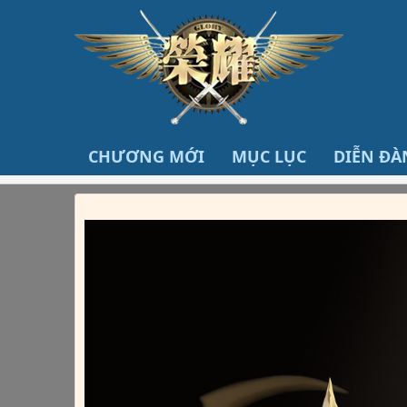
CHƯƠNG MỚI
MỤC LỤC
DIỄN ĐÀ