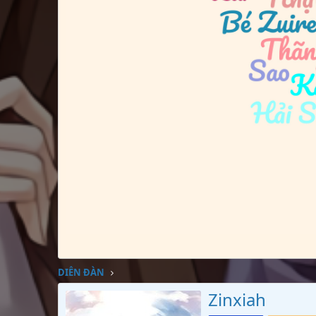
DIỄN ĐÀN
Zinxiah