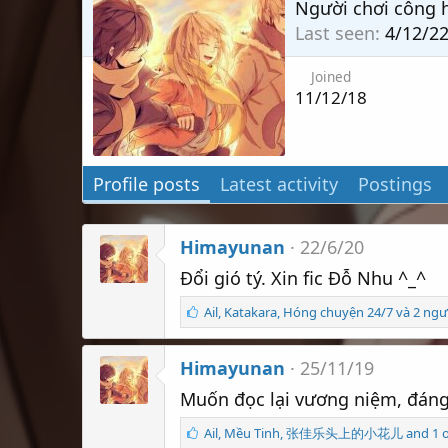
Người chơi công 
Last seen
4/12/2
Joined
11/12/18
Profile posts
Latest activity
Postings
Himayunan
22/6/20
Đổi gió tý. Xin fic Đỗ Nhu ^_^
S
Ail
,
Katakara
,
Hóng chuyện 24/7 và 2 ngư
ố
l
Himayunan
ư
25/11/19
ợ
Muốn đọc lại vương niệm, đáng 
t
t
S
Ail
,
Mều Tinh
,
张佳乐头上的小花儿 and 1 oth
h