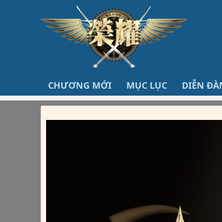
CHƯƠNG MỚI
MỤC LỤC
DIỄN ĐÀ