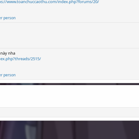
ps://www.toanchuccaothu.com/index.php?forums/20/
er person
c này nha
ex.php?threads/2515/
er person