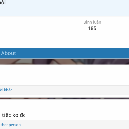
hội
2
Bình luận
185
About
ời khác
tiếc ko đc
er person