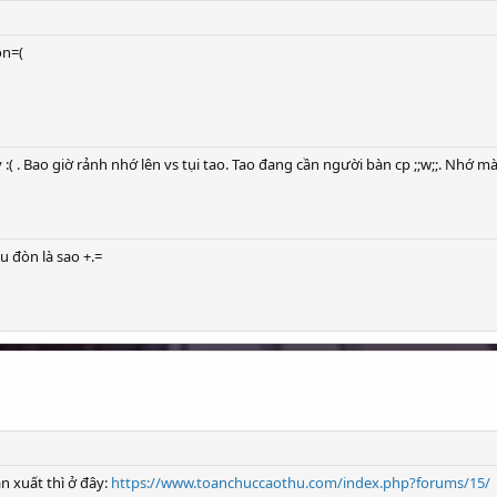
ôn=(
:( . Bao giờ rảnh nhớ lên vs tụi tao. Tao đang cần người bàn cp ;;w;;. Nhớ mà
u đòn là sao +.=
n xuất thì ở đây:
https://www.toanchuccaothu.com/index.php?forums/15/