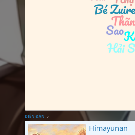
DIỄN ĐÀN
Himayunan