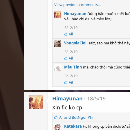
ố
í
View previous comments…
l
c
ư
h
Himayunan
Đúng bận muốn chết lu
ợ
:
Và Chào chị diu và mèo lỗ=)
t
t
3/12/19
h
S
Ail
í
ố
c
VongolaCiel
Haiz, sao mà khổ thế này 
l
h
ư
3/12/19
ợ
:
t
S
Ail
t
ố
h
Mều Tinh
má, chào thôi mà cũng thiế
l
í
ư
3/12/19
c
ợ
h
t
S
Ail
:
t
ố
h
l
í
ư
Himayunan
18/5/19
c
ợ
h
t
Xin fic ko cp
:
t
h
S
Ail
and
ButNgonPhi
í
ố
c
Katakara
Fic không cp bản dịch/tự sả
l
h